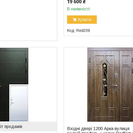
19 600 ₴
В наявності
Купити
Red239
іт продажів
Вхідні двері 1200 Арка вулиця