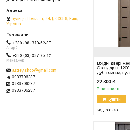
вулиця Польова, 24Д, 03056, Київ,
Україна
+380 (98) 370-62-87
Андрій
+380 (63) 037-95-12
Менеджер
Вхідні двері Red
Стандарт+ 1200 
astrey.shop@gmail.com
дуб темний, вул
0983706287
22 300 ₴
0983706287
В наявності
0983706287
Купити
red278