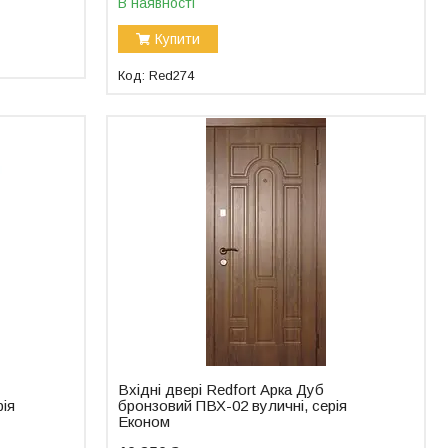
В наявності
Купити
Red274
Вхідні двері Redfort Арка Дуб
рія
бронзовий ПВХ-02 вуличні, серія
Економ