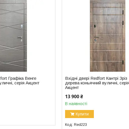
fort Графіка Венге
Вхідні двері Redfort Кантрі Зріз
уличні, серія Акцент
дерева коньячний вуличні, сері
Акцент
13 900 ₴
В наявності
Купити
Red223