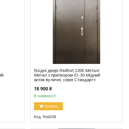
Вхідні двері Redfort 1200 Метал/
ий
Метал з притвором EI-30 Мідний
антик вуличні, серія Стандарт+
18 900 ₴
В наявності
Купити
Red238