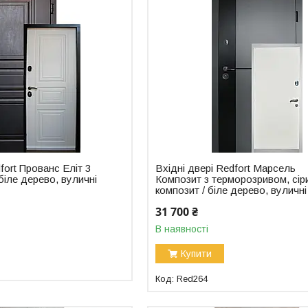
fort Прованс Еліт 3
Вхідні двері Redfort Марсель
 біле дерево, вуличні
Композит з терморозривом, сір
композит / біле дерево, вуличні
31 700 ₴
В наявності
Купити
Red264