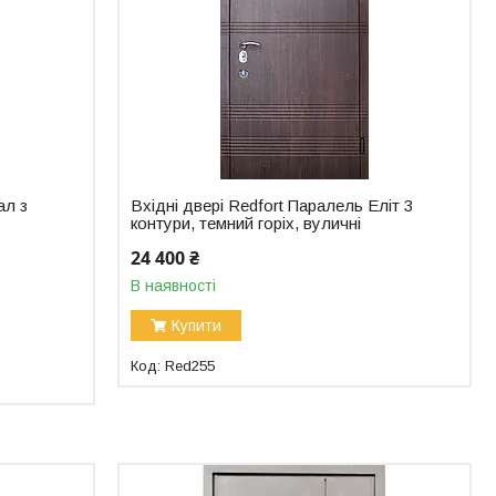
ал з
Вхідні двері Redfort Паралель Еліт 3
контури, темний горіх, вуличні
24 400 ₴
В наявності
Купити
Red255