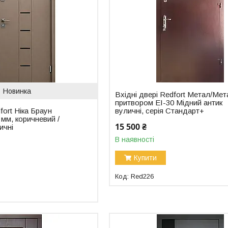
Новинка
Вхідні двері Redfort Метал/Мет
притвором EI-30 Мідний антик
fort Ніка Браун
вуличні, серія Стандарт+
мм, коричневий /
15 500 ₴
ичні
В наявності
Купити
Red226