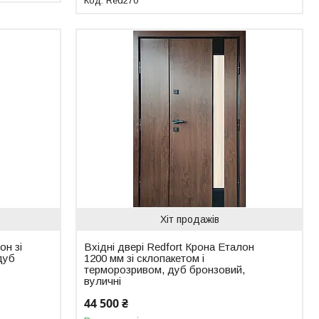
Red270
Хіт продажів
он зі
Вхідні двері Redfort Крона Еталон
дуб
1200 мм зі склопакетом і
терморозривом, дуб бронзовий,
вуличні
44 500 ₴