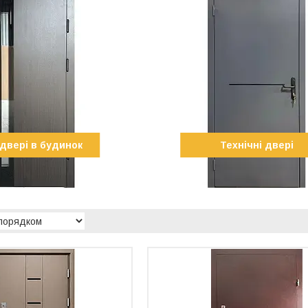
 двері в будинок
Технічні двері