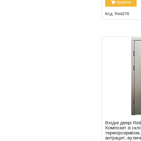
Купити
Red276
Вхідні двері Re
Композит зі скл
терморозривом, 
антрацит, вулич