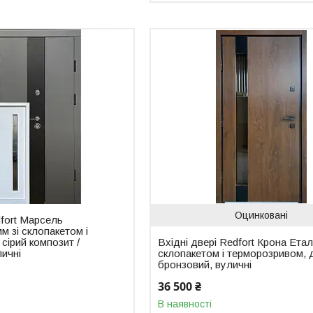
Оцинковані
dfort Марсель
м зі склопакетом і
сірий композит /
Вхідні двері Redfort Крона Етал
личні
склопакетом і терморозривом, 
бронзовий, вуличні
36 500 ₴
В наявності