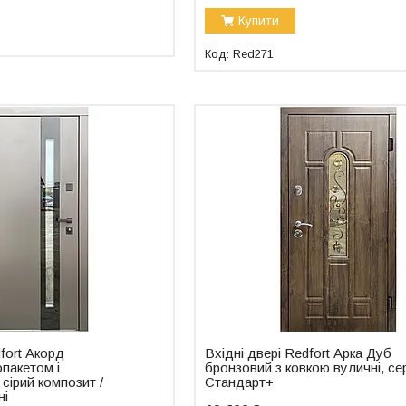
Купити
Red271
dfort Акорд
Вхідні двері Redfort Арка Дуб
опакетом і
бронзовий з ковкою вуличні, се
сірий композит /
Стандарт+
ні