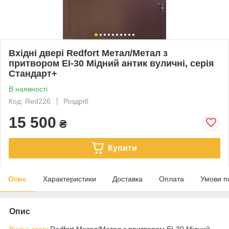
Вхідні двері Redfort Метал/Метал з
притвором EI-30 Мідний антик вуличні, серія
Стандарт+
В наявності
Код: Red226
Роздріб
15 500
₴
Купити
Опис
Характеристики
Доставка
Оплата
Умови п
Опис
Вхідні двері
Redfort Метал/Метал з притвором EI-30 Мідний