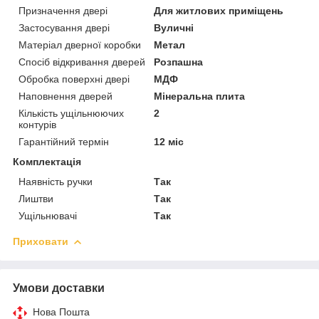
Призначення двері
Для житлових приміщень
Застосування двері
Вуличні
Матеріал дверної коробки
Метал
Спосіб відкривання дверей
Розпашна
Обробка поверхні двері
МДФ
Наповнення дверей
Мінеральна плита
Кількість ущільнюючих
2
контурів
Гарантійний термін
12 міс
Комплектація
Наявність ручки
Так
Лиштви
Так
Ущільнювачі
Так
Приховати
Умови доставки
Нова Пошта