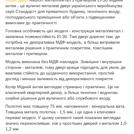
антик - це вуличні металеві двері українського виробництва
серії Стандарт+ для приватного будинку, технічного входу,
господарського приміщення або об’єкта з підвищеними
вимогами до практичності.
Головна особливість цієї моделі - конструкція метал/метал і
заявлена пожежостійкість EI-30. Такі двері доречні там, де
потрібна не декоративна МДФ-модель, а більш витривале
металеве рішення з практичним покриттям, товстішим
металом і притвором.
Модель виконана без МДФ-накладок. Зовнішня і внутрішня
сторони - металеві, тому двері краще підходять для умов, де
важлива стійкість до щоденного використання, простий
догляд і менша залежність від декоративного покриття.
Колір Мідний антик виглядає стримано і практично. Це не
класичний квартирний декор, а більш технічне і водночас
охайне рішення для вуличного або службового входу.
Полотно має товщину 75 мм, наповнення - мінеральна вата.
Товщина металу полотна - 1,5 мм, і це одна з ключових
переваг моделі. У цьому сегменті такий показник виглядає
значно переконливіше, ніж у простіших дверей з металом 1,0-
1,2 мм.