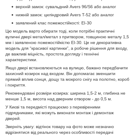
верхній замок: сувальдний Avers 96/S6 або аналог
нижній замок: циліндровий Avers T-52 або аналог
заявлений клас пожежостійкості: EI-30
Цю модель варто обирати тоді, коли потрібні практичні
вуличні двері метал/метал з притвором, товщиною металу 1,5
мм і заявленою пожежостійкістю EI-30. Це не декоративна
модель для “красивої картинки”, а робоче рішення для входу,
де важливі міцність, простота догляду і технічні
характеристики.
Якщо двері встановлюються на вулицю, бажано передбачити
захисний козирок над входом. Він допомагає зменшити
прямий вплив сонця, дощу та мокрого снігу на полотно, короб
і покриття.
Рекомендовані розміри козирка: ширина 1,5-2 м, глибина не
менше 1,5 м, висота над дверним отвором - до 0,5 м.
У Києві та передмісті працюємо з перевіреними
підрядниками, які можуть виконати монтаж і демонтаж
дверей.
Зверніть увагу: відтінок товару на фото може незначно
відрізнятися від реального через особливості передачі