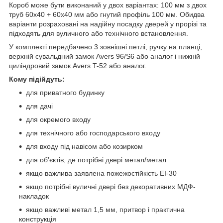
Короб може бути виконаний у двох варіантах: 100 мм з двох
труб 60x40 + 60x40 мм або гнутий профіль 100 мм. Обидва
варіанти розраховані на надійну посадку дверей у прорізі та
підходять для вуличного або технічного встановлення.
У комплекті передбачено 3 зовнішні петлі, ручку на планці,
верхній сувальдний замок Avers 96/S6 або аналог і нижній
циліндровий замок Avers T-52 або аналог.
Кому підійдуть:
для приватного будинку
для дачі
для окремого входу
для технічного або господарського входу
для входу під навісом або козирком
для об’єктів, де потрібні двері метал/метал
якщо важлива заявлена пожежостійкість EI-30
якщо потрібні вуличні двері без декоративних МДФ-
накладок
якщо важливі метал 1,5 мм, притвор і практична
конструкція