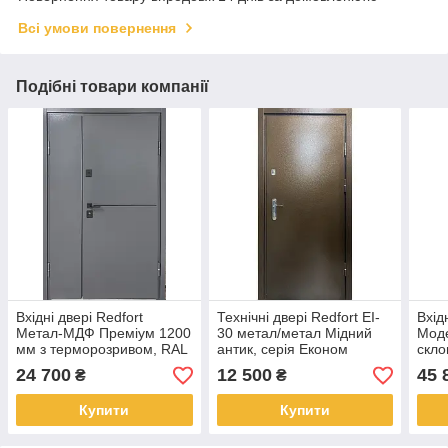
Всі умови повернення
Подібні товари компанії
Вхідні двері Redfort
Технічні двері Redfort EI-
Вхід
Метал-МДФ Преміум 1200
30 метал/метал Мідний
Моде
мм з терморозривом, RAL
антик, серія Економ
скло
7024 / антрацит, вуличні
терм
24 700
12 500
45 
₴
₴
біле
Купити
Купити