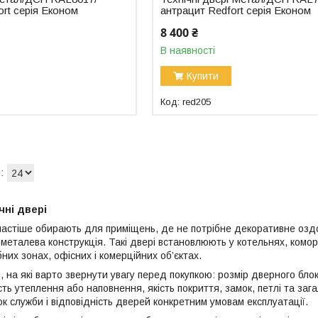
ort серія Економ
антрацит Redfort серія Економ
8 400 ₴
В наявності
Купити
red205
чні двері
йчастіше обирають для приміщень, де не потрібне декоративне озд
 металева конструкція. Такі двері встановлюють у котельнях, комо
них зонах, офісних і комерційних об’єктах.
, на які варто звернути увагу перед покупкою: розмір дверного бл
сть утеплення або наповнення, якість покриття, замок, петлі та заг
к служби і відповідність дверей конкретним умовам експлуатації.