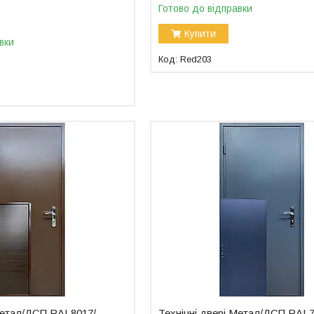
Готово до відправки
Купити
вки
Red203
 Метал/ДСП RAL8017/
Технічні двері Метал/ДСП RAL