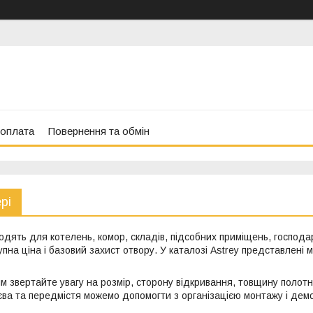
 оплата
Повернення та обмін
рі
ходять для котелень, комор, складів, підсобних приміщень, господар
пна ціна і базовий захист отвору. У каталозі Astrey представлені ме
звертайте увагу на розмір, сторону відкривання, товщину полотна 
єва та передмістя можемо допомогти з організацією монтажу і демо