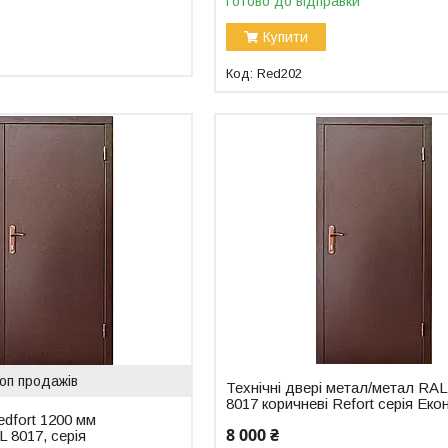
Готово до відправки
Купити
Red202
оп продажів
Технічні двері метал/метал RAL
8017 коричневі Refort серія Еко
edfort 1200 мм
8 000 ₴
 8017, серія