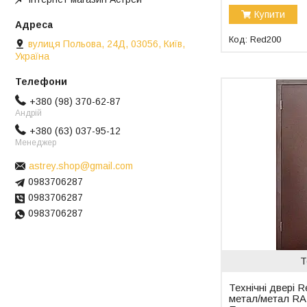
Купити
Red200
вулиця Польова, 24Д, 03056, Київ,
Україна
+380 (98) 370-62-87
Андрій
+380 (63) 037-95-12
Менеджер
astrey.shop@gmail.com
0983706287
0983706287
0983706287
Т
Технічні двері R
метал/метал RAL