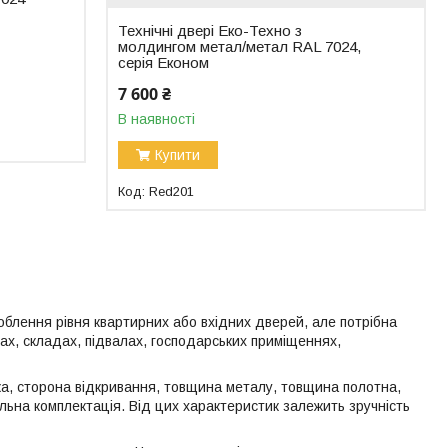
Технічні двері Еко-Техно з
молдингом метал/метал RAL 7024,
серія Економ
7 600 ₴
В наявності
Купити
Red201
облення рівня квартирних або вхідних дверей, але потрібна
рах, складах, підвалах, господарських приміщеннях,
ока, сторона відкривання, товщина металу, товщина полотна,
альна комплектація. Від цих характеристик залежить зручність