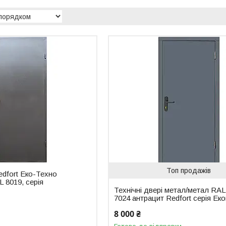
Топ продажів
edfort Еко-Техно
 8019, серія
Технічні двері метал/метал RAL
7024 антрацит Redfort серія Ек
8 000 ₴