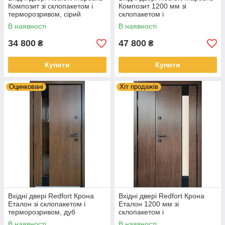
Композит зі склопакетом і
Композит 1200 мм зі
терморозривом, сірий
склопакетом і
композит / біле дерево,
терморозривом, сірий
В наявності
В наявності
вуличні
композит / біле дерево,
вуличні
34 800
47 800
₴
₴
Купити
Купити
Оцинковані
Хіт продажів
Вхідні двері Redfort Крона
Вхідні двері Redfort Крона
Еталон зі склопакетом і
Еталон 1200 мм зі
терморозривом, дуб
склопакетом і
бронзовий, вуличні
терморозривом, дуб
В наявності
В наявності