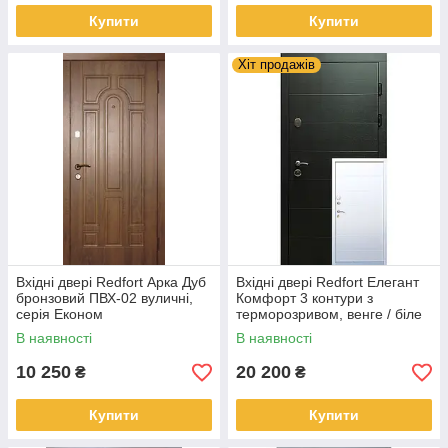
Купити
Купити
Хіт продажів
Вхідні двері Redfort Арка Дуб
Вхідні двері Redfort Елегант
бронзовий ПВХ-02 вуличні,
Комфорт 3 контури з
серія Економ
терморозривом, венге / біле
дерево, вуличні
В наявності
В наявності
10 250
20 200
₴
₴
Купити
Купити