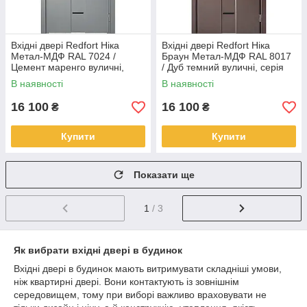
Вхідні двері Redfort Ніка
Вхідні двері Redfort Ніка
Метал-МДФ RAL 7024 /
Браун Метал-МДФ RAL 8017
Цемент маренго вуличні,
/ Дуб темний вуличні, серія
серія Стандарт+
Стандарт+
В наявності
В наявності
16 100
16 100
₴
₴
Купити
Купити
Показати ще
1
/ 3
Як вибрати вхідні двері в будинок
Вхідні двері в будинок мають витримувати складніші умови,
ніж квартирні двері. Вони контактують із зовнішнім
середовищем, тому при виборі важливо враховувати не