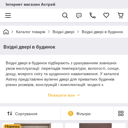
Інтернет магазин Астрей
Каталог товарів
Вхідні двері
Вхідні двері в будинок
Вхідні двері в будинок
Вхідні двері в будинок підбирають з урахуванням зовнішніх
умов експлуатації: перепадів температури, вологості, сонця,
дощу, мокрого снігу та щоденного навантаження. У каталозі
Astrey представлені вуличні двері для приватних будинків
різних розмірів, конструкцій і комплектацій: моделі з
утепленням, металевою основою, декоративними
Показати все
накладками, ущільнювачами, різними типами замків і
покриттів.
Перед замовленням звертайте увагу на розмір дверного
Сортування
0
Фільтри
отвору, сторону відкривання, товщину полотна і металу, тип
короба, наповнення, якість зовнішнього покриття, замки,
фурнітуру та умови встановлення. Для Києва та передмістя
Новинка