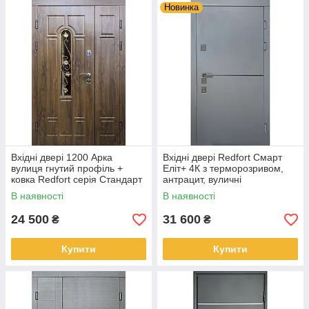
Новинка
Вхідні двері 1200 Арка
Вхідні двері Redfort Смарт
вулиця гнутий профіль +
Еліт+ 4К з терморозривом,
ковка Redfort серія Стандарт
антрацит, вуличні
+
В наявності
В наявності
24 500
31 600
₴
₴
Купити
Купити