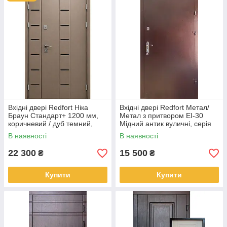
можемо допомогти з організацією монтажу і демонтажу через
перевірених підрядників.
Вхідні двері Redfort Ніка
Вхідні двері Redfort Метал/
Браун Стандарт+ 1200 мм,
Метал з притвором EI-30
коричневий / дуб темний,
Мідний антик вуличні, серія
вуличні
Стандарт+
В наявності
В наявності
22 300
15 500
₴
₴
Купити
Купити