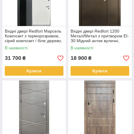
Вхідні двері Redfort Марсель
Вхідні двері Redfort 1200
Композит з терморозривом,
Метал/Метал з притвором EI-
сірий композит / біле дерево,
30 Мідний антик вуличні,
вуличні
серія Стандарт+
В наявності
В наявності
31 700
18 900
₴
₴
Купити
Купити