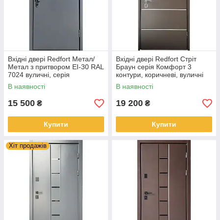
Вхідні двері Redfort Метал/
Вхідні двері Redfort Стріт
Метал з притвором EI-30 RAL
Браун серія Комфорт 3
7024 вуличні, серія
контури, коричневі, вуличні
Стандарт+
В наявності
В наявності
15 500
19 200
₴
₴
Купити
Купити
Хіт продажів