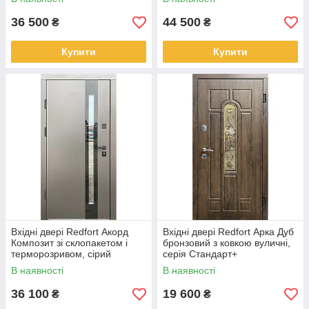
бронзовий, вуличні
36 500
44 500
₴
₴
Купити
Купити
Вхідні двері Redfort Акорд
Вхідні двері Redfort Арка Дуб
Композит зі склопакетом і
бронзовий з ковкою вуличні,
терморозривом, сірий
серія Стандарт+
композит / антрацит, вуличні
В наявності
В наявності
36 100
19 600
₴
₴