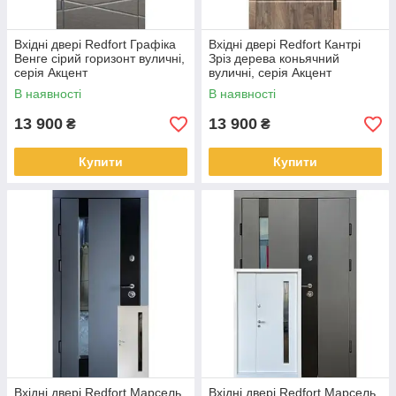
Вхідні двері Redfort Графіка
Вхідні двері Redfort Кантрі
Венге сірий горизонт вуличні,
Зріз дерева коньячний
серія Акцент
вуличні, серія Акцент
В наявності
В наявності
13 900
13 900
₴
₴
Купити
Купити
Вхідні двері Redfort Марсель
Вхідні двері Redfort Марсель