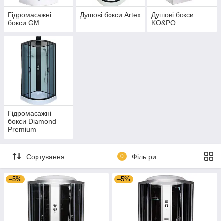
Гідромасажні
Душові бокси Artex
Душові бокси
бокси GM
KO&PO
Гідромасажні
бокси Diamond
Premium
Сортування
0
Фільтри
–5%
–5%