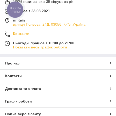
100% позитивних з 35 відгуків за рік
комплект:
КНОПКА
Працює з 23.08.2021
піддон
ЗВ'ЯЗКУ
скляні стінки і двері
м. Київ
вулиця Польова, 24Д, 03056, Київ, Україна
дах
змішувач і душова система
Контакти
сифон
Сьогодні працює з 10:00 до 21:00
Це дозволяє уникнути додаткових витрат і спрощує
Показати весь графік роботи
встановлення.
Кому підходить душовий бокс
Про нас
Душові бокси обирають, коли потрібне просте і практичне
рішення без зайвих робіт. Вони добре підходять для квартир,
орендного житла або швидкого ремонту.
Контакти
Якщо ж потрібне індивідуальне планування або
дизайнерське рішення — варто розглянути душові кабіни або
Доставка та оплата
варіанти з окремих елементів.
Важливо знати перед покупкою
Графік роботи
Товар постачається у заводській упаковці без попереднього
розпакування. Рекомендується перевіряти комплектність і
Повна версія сайту