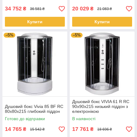
34 752
20 029
₴
₴
36 581 ₴
21 083 ₴
Купити
Купити
–5%
–5%
Душовий бокс VIVIA 61 R RC
Душовий бокс Vivia 85 BF RC
90х90х215 низький піддон з
80х80х215 глибокий піддон
електронікою
Готово до відправки
В наявності
14 765
17 761
₴
₴
15 542 ₴
18 696 ₴