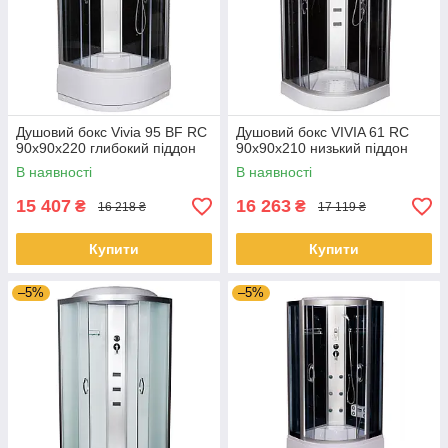
Душовий бокс Vivia 95 BF RC
Душовий бокс VIVIA 61 RC
90х90х220 глибокий піддон
90x90x210 низький піддон
В наявності
В наявності
15 407
16 263
₴
₴
16 218 ₴
17 119 ₴
Купити
Купити
–5%
–5%