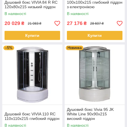
Душовий бокс VIVIA 84 R RC
100х100х215 глибокий піддон
120x80x215 низький піддон
з електронікою
(радіо,світло,витяжка)
В наявності
В наявності
20 029
27 176
₴
₴
21 083 ₴
28 607 ₴
Купити
Купити
–5%
Новинка
Душовий бокс Vivia 95 JK
Душовий бокс VIVIA 110 RC
White Line 90x90x215
110х110х215 глибокий піддон
високий піддон
В наявності
В наявності