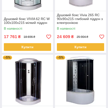
Душовий бокс Vivia 265 RC
Душовий бокс VIVIA 62 RC W
90х90х215 глибокий піддон з
100x100x215 мілкий піддон
електронікою
(радіо,світло,витяжка)
В наявності
В наявності
17 761
24 609
₴
₴
18 696 ₴
25 904 ₴
Купити
Купити
–5%
–5%