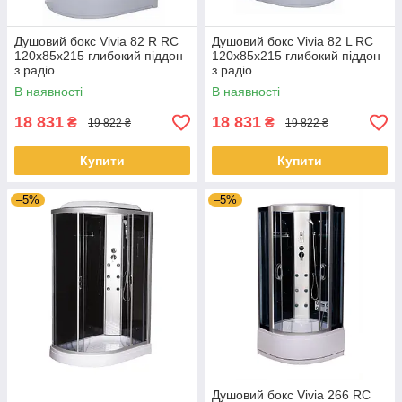
Душовий бокс Vivia 82 R RC
Душовий бокс Vivia 82 L RC
120х85х215 глибокий піддон
120х85х215 глибокий піддон
з радіо
з радіо
В наявності
В наявності
18 831
18 831
₴
₴
19 822 ₴
19 822 ₴
Купити
Купити
–5%
–5%
Душовий бокс Vivia 266 RC