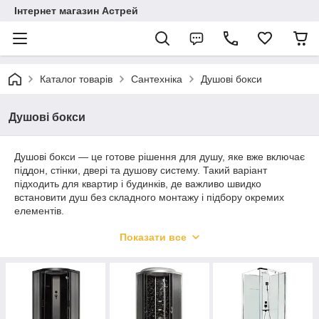
Інтернет магазин Астрей
Каталог товарів
Сантехніка
Душові бокси
Душові бокси
Душові бокси — це готове рішення для душу, яке вже включає
піддон, стінки, двері та душову систему. Такий варіант
підходить для квартир і будинків, де важливо швидко
встановити душ без складного монтажу і підбору окремих
елементів.
У каталозі представлені моделі різних розмірів і конфігурацій
Показати все
— від компактних варіантів для невеликих ванних кімнат до
більш просторих боксів з додатковими функціями.