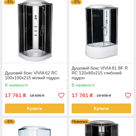
–5%
–5%
Душовий бокс VIVIA 81 BF R
Душовий бокс VIVIA 62 RC
RC 120х80х215 глибокий
100x100x215 мілкий піддон
піддон
В наявності
В наявності
17 761
17 761
₴
₴
18 696 ₴
18 696 ₴
Купити
Купити
–5%
Новинка