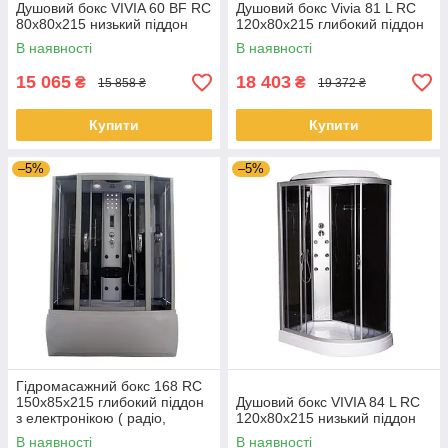
Душовий бокс VIVIA 60 BF RC
Душовий бокс Vivia 81 L RC
80х80х215 низький піддон
120x80x215 глибокий піддон
В наявності
В наявності
15 065
18 403
₴
₴
15 858 ₴
19 372 ₴
Купити
Купити
–5%
–5%
Гідромасажний бокс 168 RC
150х85х215 глибокий піддон
Душовий бокс VIVIA 84 L RC
з електронікою ( радіо,
120x80x215 низький піддон
світло, витяжка, гідромасаж)
В наявності
В наявності