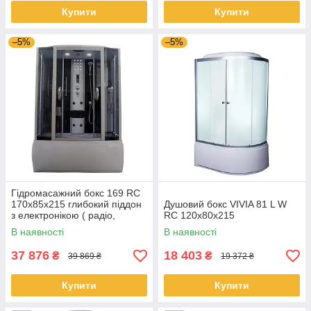
Купити
Купити
–5%
–5%
Гідромасажний бокс 169 RC
170х85х215 глибокий піддон
Душовий бокс VIVIA 81 L W
з електронікою ( радіо,
RC 120x80x215
світло, витяжка, гідромасаж)
В наявності
В наявності
37 876
18 403
₴
₴
39 869 ₴
19 372 ₴
Купити
Купити