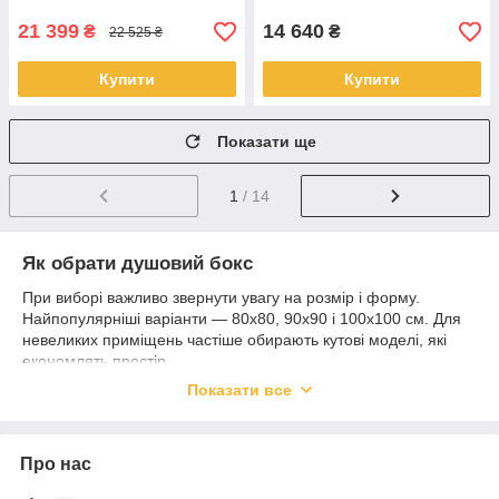
21 399
14 640
₴
₴
22 525 ₴
Купити
Купити
Показати ще
1
/ 14
Як обрати душовий бокс
При виборі важливо звернути увагу на розмір і форму.
Найпопулярніші варіанти — 80x80, 90x90 і 100x100 см. Для
невеликих приміщень частіше обирають кутові моделі, які
економлять простір.
Показати все
Також варто враховувати висоту піддону, тип дверей
(розсувні або розпашні) і товщину скла. Ці параметри
впливають на комфорт використання і довговічність.
Що входить у комплект
Про нас
Більшість душових боксів постачаються як повністю готовий