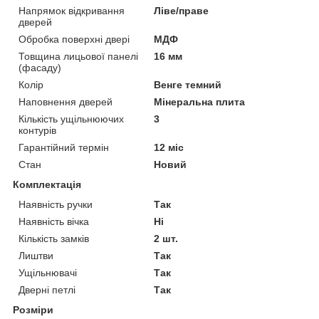
Напрямок відкривання
Ліве/праве
дверей
Обробка поверхні двері
МДФ
Товщина лицьової панелі
16 мм
(фасаду)
Колір
Венге темний
Наповнення дверей
Мінеральна плита
Кількість ущільнюючих
3
контурів
Гарантійний термін
12 міс
Стан
Новий
Комплектація
Наявність ручки
Так
Наявність вічка
Ні
Кількість замків
2 шт.
Лиштви
Так
Ущільнювачі
Так
Дверні петлі
Так
Розміри