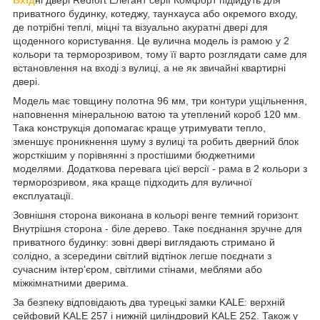
приватного будинку, котеджу, таунхауса або окремого входу,
де потрібні теплі, міцні та візуально акуратні двері для
щоденного користування. Це вулична модель із рамою у 2
кольори та терморозривом, тому її варто розглядати саме для
встановлення на вході з вулиці, а не як звичайні квартирні
двері.
Модель має товщину полотна 96 мм, три контури ущільнення,
наповнення мінеральною ватою та утеплений короб 120 мм.
Така конструкція допомагає краще утримувати тепло,
зменшує проникнення шуму з вулиці та робить дверний блок
жорсткішим у порівнянні з простішими бюджетними
моделями. Додаткова перевага цієї версії - рама в 2 кольори з
терморозривом, яка краще підходить для вуличної
експлуатації.
Зовнішня сторона виконана в кольорі венге темний горизонт.
Внутрішня сторона - біле дерево. Таке поєднання зручне для
приватного будинку: зовні двері виглядають стримано й
солідно, а зсередини світлий відтінок легше поєднати з
сучасним інтер’єром, світлими стінами, меблями або
міжкімнатними дверима.
За безпеку відповідають два турецькі замки KALE: верхній
сейфовий KALE 257 і нижній циліндровий KALE 252. Також у