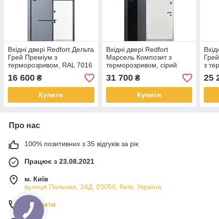
Вхідні двері Redfort Дельта
Вхідні двері Redfort
Вхід
Грей Преміум з
Марсель Композит з
Грей
терморозривом, RAL 7016
терморозривом, сірий
з те
/ біле дерево, вуличні
композит / біле дерево,
вули
16 600
31 700
25 
₴
₴
вуличні
Купити
Купити
Про нас
100% позитивних з 35 відгуків за рік
Працює з 23.08.2021
м. Київ
вулиця Польова, 24Д, 03056, Київ, Україна
Контакти