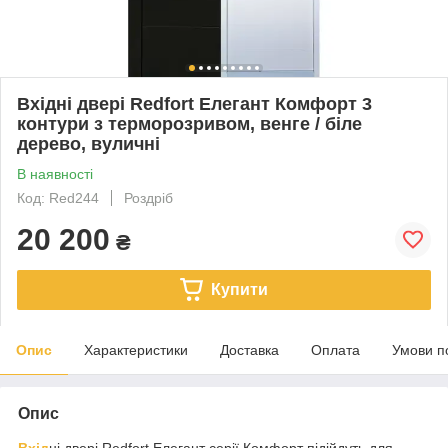
Вхідні двері Redfort Елегант Комфорт 3
контури з терморозривом, венге / біле
дерево, вуличні
В наявності
Код: Red244
Роздріб
20 200
₴
Купити
Опис
Характеристики
Доставка
Оплата
Умови п
Опис
Вхід
ні двері Redfort Елегант серії Комфорт підійдуть для