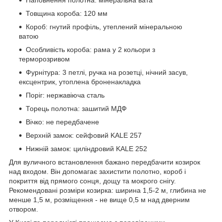
Товщина короба: 120 мм
Короб: гнутий профіль, утеплений мінеральною
ватою
Особливість короба: рама у 2 кольори з
терморозривом
Фурнітура: 3 петлі, ручка на розетці, нічний засув,
ексцентрик, утоплена броненакладка
Поріг: нержавіюча сталь
Торець полотна: зашитий МДФ
Вічко: не передбачене
Верхній замок: сейфовий KALE 257
Нижній замок: циліндровий KALE 252
Для вуличного встановлення бажано передбачити козирок
над входом. Він допомагає захистити полотно, короб і
покриття від прямого сонця, дощу та мокрого снігу.
Рекомендовані розміри козирка: ширина 1,5-2 м, глибина не
менше 1,5 м, розміщення - не вище 0,5 м над дверним
отвором.