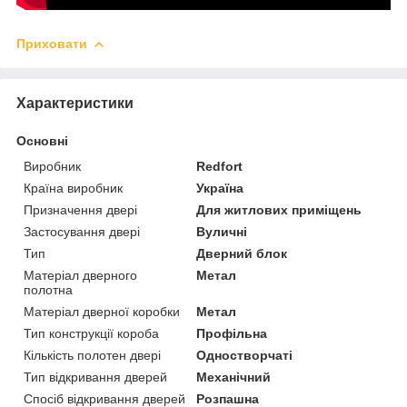
Приховати
Характеристики
Основні
Виробник
Redfort
Країна виробник
Україна
Призначення двері
Для житлових приміщень
Застосування двері
Вуличні
Тип
Дверний блок
Матеріал дверного
Метал
полотна
Матеріал дверної коробки
Метал
Тип конструкції короба
Профільна
Кількість полотен двері
Одностворчаті
Тип відкривання дверей
Механічний
Спосіб відкривання дверей
Розпашна