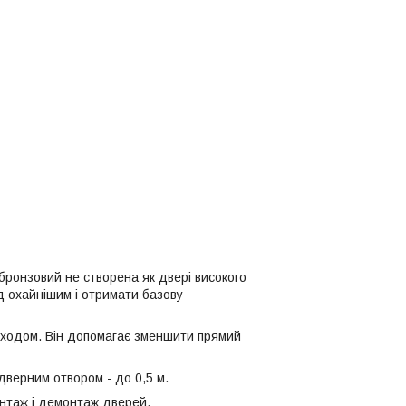
бронзовий не створена як двері високого
ід охайнішим і отримати базову
входом. Він допомагає зменшити прямий
дверним отвором - до 0,5 м.
онтаж і демонтаж дверей.