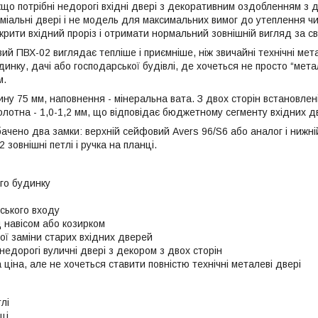
що потрібні недорогі вхідні двері з декоративним оздобленням з д
еміальні двері і не модель для максимальних вимог до утеплення ч
акрити вхідний проріз і отримати нормальний зовнішній вигляд за св
й ПВХ-02 виглядає тепліше і приємніше, ніж звичайні технічні мет
инку, дачі або господарської будівлі, де хочеться не просто “мета
м.
ну 75 мм, наповнення - мінеральна вата. З двох сторін встановлен
лотна - 1,0-1,2 мм, що відповідає бюджетному сегменту вхідних д
бачено два замки: верхній сейфовий Avers 96/S6 або аналог і нижн
 зовнішні петлі і ручка на планці.
го будинку
ського входу
д навісом або козирком
ї заміни старих вхідних дверей
 недорогі вуличні двері з декором з двох сторін
ціна, але не хочеться ставити повністю технічні металеві двері
лі
ці