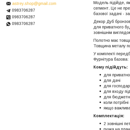
Модель підійде, як
astrey.shop@gmail.com
сегмент. Це не пр
0983706287
базової задачі - з
0983706287
Декор Дуб бронзови
0983706287
для приватного буд
зовнішнім виглядо
Полотно має товщи
Товщина металу по
У комплекті перед
Фурнітура базова: 2
Кому підійдуть:
для приватно
для дачі
для господар
для входу пі
для бюджетно
коли потрібні
якщо важлива 
Комплектація:
2 зовнішні пет
ручка на план