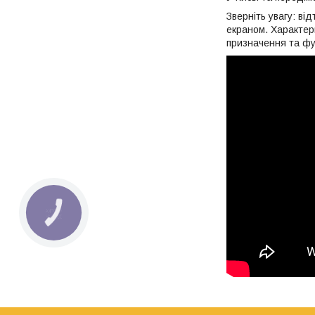
Зверніть увагу: ві
екраном. Характери
призначення та фу
КНОПКА
ЗВ'ЯЗКУ