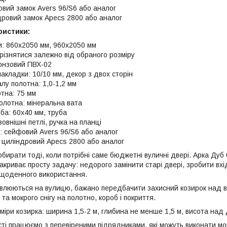
овий замок Avers 96/S6 або аналог
дровий замок Apecs 2800 або аналог
ристики:
ри: 860x2050 мм, 960x2050 мм
різнятися залежно від обраного розміру
ронзовий ПВХ-02
акладки: 10/10 мм, декор з двох сторін
лу полотна: 1,0-1,2 мм
тна: 75 мм
олотна: мінеральна вата
ба: 60x40 мм, труба
зовнішні петлі, ручка на планці
к: сейфовий Avers 96/S6 або аналог
: циліндровий Apecs 2800 або аналог
ирати тоді, коли потрібні саме бюджетні вуличні двері. Арка Дуб 
акриває просту задачу: недорого замінити старі двері, зробити вх
 щоденного використання.
влюються на вулицю, бажано передбачити захисний козирок над 
та мокрого снігу на полотно, короб і покриття.
іри козирка: ширина 1,5-2 м, глибина не менше 1,5 м, висота над 
істі працюємо з перевіреними підрядниками, які можуть виконати м