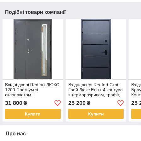
Подібні товари компанії
Вхідні двері Redfort ЛЮКС
Вхідні двері Redfort Стріт
Вхід
1200 Преміум зі
Грей Люкс Еліт+ 4 контура
Брау
склопакетом і
з терморозривом, графіт,
Конт
терморозривом, RAL 7024
вуличні
кори
31 800
25 200
25 
₴
₴
/ антрацит, вуличні
Купити
Купити
Про нас