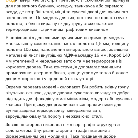
для приватного будинку, котеджу, таунхауса або окремого
входу, де потрібні теплі, міцні та сучасні двері для вуличного
встановлення. Це модель для тих, хто хоче не просто глухе
полотно, а більш виразну вхідну групу зі склопакетом,
терморозривом і стриманим графітовим дизайном.
У порівнянні з дешевшими вуличними дверима ця модель
має сильнішу комплектацію: метал полотна 1,5 мм, товщину
полотна 105 мм, наповнення мінеральною ватою, зовнішній
металевий лист і внутрішню МДФ-накладку 16 мм. Короб 140
мм утеплений мінеральною ватою та має терморозрив із
коркового дерева. Така конструкція допомагає зменшити
промерзання дверного блока, краще утримує тепло й додає
дверям жорсткості у щоденній експлуатації.
Окрема перевага моделі - склопакет. Він робить вхідну групу
візуально легшою, додає дверям сучасного вигляду та добре
підходить для фасадів у стилі мінімалізм, модерн або сучасна
класика. При цьому двері залишаються практичними для
вулиці завдяки терморозриву, мінеральній ваті,
євроущільнювачу та порогу з нержавіючої сталі.
Зовнішня сторона виконана в кольорі графіт структура зі
склопакетом. Внутрішня сторона - графіт матовий з
фрезеруванням без молдингів. Таке поєднання добре