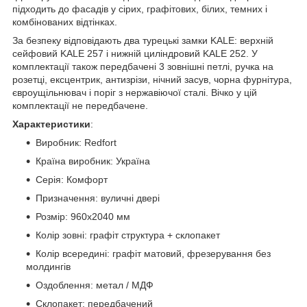
підходить до фасадів у сірих, графітових, білих, темних і
комбінованих відтінках.
За безпеку відповідають два турецькі замки KALE: верхній
сейфовий KALE 257 і нижній циліндровий KALE 252. У
комплектації також передбачені 3 зовнішні петлі, ручка на
розетці, ексцентрик, антизрізи, нічний засув, чорна фурнітура,
євроущільнювач і поріг з нержавіючої сталі. Вічко у цій
комплектації не передбачене.
Характеристики
:
Виробник: Redfort
Країна виробник: Україна
Серія: Комфорт
Призначення: вуличні двері
Розмір: 960х2040 мм
Колір зовні: графіт структура + склопакет
Колір всередині: графіт матовий, фрезерування без
молдингів
Оздоблення: метал / МДФ
Склопакет: передбачений