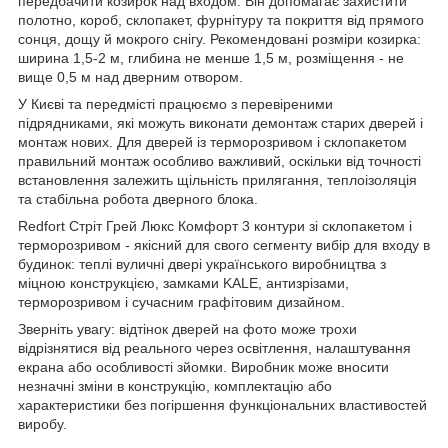
передбачити козирок над входом. Він допомагає захистити
полотно, короб, склопакет, фурнітуру та покриття від прямого
сонця, дощу й мокрого снігу. Рекомендовані розміри козирка:
ширина 1,5-2 м, глибина не менше 1,5 м, розміщення - не
вище 0,5 м над дверним отвором.
У Києві та передмісті працюємо з перевіреними
підрядниками, які можуть виконати демонтаж старих дверей і
монтаж нових. Для дверей із терморозривом і склопакетом
правильний монтаж особливо важливий, оскільки від точності
встановлення залежить щільність прилягання, теплоізоляція
та стабільна робота дверного блока.
Redfort Стріт Грей Люкс Комфорт 3 контури зі склопакетом і
терморозривом - якісний для свого сегменту вибір для входу в
будинок: теплі вуличні двері українського виробництва з
міцною конструкцією, замками KALE, антизрізами,
терморозривом і сучасним графітовим дизайном.
Зверніть увагу: відтінок дверей на фото може трохи
відрізнятися від реального через освітлення, налаштування
екрана або особливості зйомки. Виробник може вносити
незначні зміни в конструкцію, комплектацію або
характеристики без погіршення функціональних властивостей
виробу.