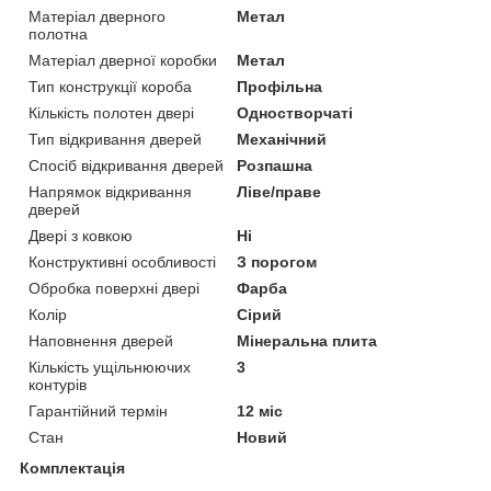
Матеріал дверного
Метал
полотна
Матеріал дверної коробки
Метал
Тип конструкції короба
Профільна
Кількість полотен двері
Одностворчаті
Тип відкривання дверей
Механічний
Спосіб відкривання дверей
Розпашна
Напрямок відкривання
Ліве/праве
дверей
Двері з ковкою
Ні
Конструктивні особливості
З порогом
Обробка поверхні двері
Фарба
Колір
Сірий
Наповнення дверей
Мінеральна плита
Кількість ущільнюючих
3
контурів
Гарантійний термін
12 міс
Стан
Новий
Комплектація