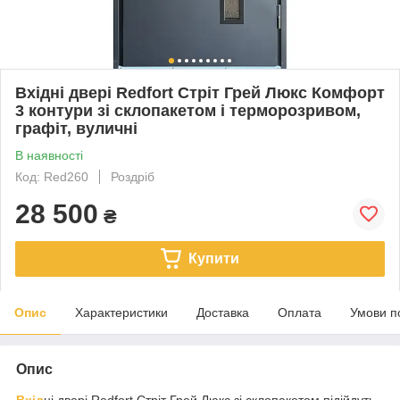
Вхідні двері Redfort Стріт Грей Люкс Комфорт
3 контури зі склопакетом і терморозривом,
графіт, вуличні
В наявності
Код: Red260
Роздріб
28 500
₴
Купити
Опис
Характеристики
Доставка
Оплата
Умови п
Опис
Вхід
ні двері Redfort Стріт Грей Люкс зі склопакетом підійдуть