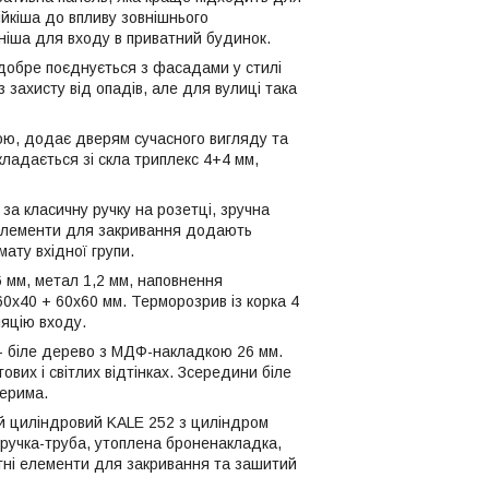
йкіша до впливу зовнішнього
ніша для входу в приватний будинок.
добре поєднується з фасадами у стилі
 захисту від опадів, але для вулиці така
шою, додає дверям сучасного вигляду та
кладається зі скла триплекс 4+4 мм,
 за класичну ручку на розетці, зручна
 елементи для закривання додають
ату вхідної групи.
 мм, метал 1,2 мм, наповнення
0х40 + 60х60 мм. Терморозрив із корка 4
яцію входу.
 - біле дерево з МДФ-накладкою 26 мм.
вих і світлих відтінках. Зсередини біле
верима.
ій циліндровий KALE 252 з циліндром
, ручка-труба, утоплена броненакладка,
нітні елементи для закривання та зашитий