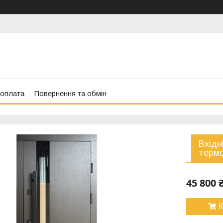
 оплата
Повернення та обмін
Вхідн
термо
45 800 
К