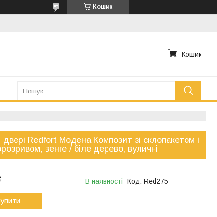
Кошик
Кошик
і двері Redfort Модена Композит зі склопакетом і
розривом, венге / біле дерево, вуличні
₴
В наявності
Код:
Red275
упити