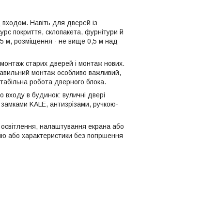
 входом. Навіть для дверей із
урс покриття, склопакета, фурнітури й
5 м, розміщення - не вище 0,5 м над
емонтаж старих дверей і монтаж нових.
равильний монтаж особливо важливий,
стабільна робота дверного блока.
о входу в будинок: вуличні двері
 замками KALE, антизрізами, ручкою-
з освітлення, налаштування екрана або
цію або характеристики без погіршення