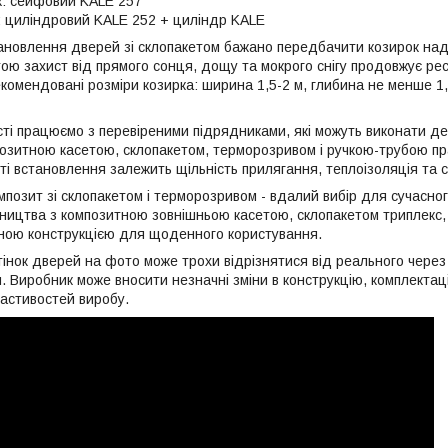
к: сейфовий KALE 257
: циліндровий KALE 252 + циліндр KALE
ановлення дверей зі склопакетом бажано передбачити козирок над
ою захист від прямого сонця, дощу та мокрого снігу продовжує рес
комендовані розміри козирка: ширина 1,5-2 м, глибина не менше 1,
істі працюємо з перевіреними підрядниками, які можуть виконати д
озитною касетою, склопакетом, терморозривом і ручкою-трубою п
сті встановлення залежить щільність прилягання, теплоізоляція та 
позит зі склопакетом і терморозривом - вдалий вибір для сучасног
бництва з композитною зовнішньою касетою, склопакетом триплекс,
ною конструкцією для щоденного користування.
дтінок дверей на фото може трохи відрізнятися від реального чере
и. Виробник може вносити незначні зміни в конструкцію, комплекта
астивостей виробу.