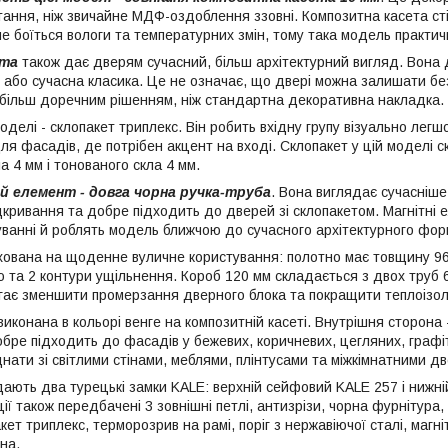
тання, ніж звичайне МДФ-оздоблення ззовні. Композитна касета сті
 боїться вологи та температурних змін, тому така модель практич
ета
також дає дверям сучасний, більш архітектурний вигляд. Вона 
 або сучасна класика. Це не означає, що двері можна залишати без
 більш доречним рішенням, ніж стандартна декоративна накладка.
делі - склопакет триплекс. Він робить вхідну групу візуально лег
я фасадів, де потрібен акцент на вході. Склопакет у цій моделі с
 4 мм і тонованого скла 4 мм.
й елемент - довга чорна ручка-труба
. Вона виглядає сучасніше
кривання та добре підходить до дверей зі склопакетом. Магнітні
уванні й роблять модель ближчою до сучасного архітектурного форм
хована на щоденне вуличне користування: полотно має товщину 96
 та 2 контури ущільнення. Короб 120 мм складається з двох труб 6
гає зменшити промерзання дверного блока та покращити теплоізол
иконана в кольорі венге на композитній касеті. Внутрішня сторона
ре підходить до фасадів у бежевих, коричневих, цегляних, графіто
нати зі світлими стінами, меблями, плінтусами та міжкімнатними д
ідають два турецькі замки KALE: верхній сейфовий KALE 257 і нижн
ії також передбачені 3 зовнішні петлі, антизрізи, чорна фурнітура
кет триплекс, терморозрив на рамі, поріг з нержавіючої сталі, маг
на.