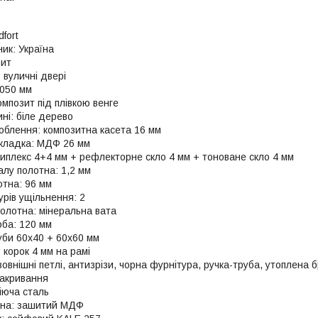
fort
ик: Україна
зит
 вуличні двері
2050 мм
композит під плівкою венге
ні: біле дерево
облення: композитна касета 16 мм
кладка: МДФ 26 мм
риплекс 4+4 мм + рефлекторне скло 4 мм + тоноване скло 4 мм
лу полотна: 1,2 мм
тна: 96 мм
турів ущільнення: 2
олотна: мінеральна вата
ба: 120 мм
уби 60х40 + 60х60 мм
 корок 4 мм на рамі
зовнішні петлі, антизрізи, чорна фурнітура, ручка-труба, утоплена 
акривання
іюча сталь
тна: зашитий МДФ