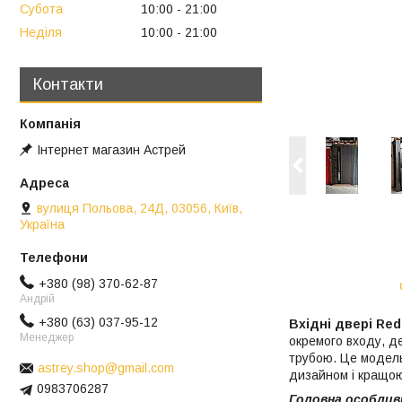
Субота
10:00
21:00
Неділя
10:00
21:00
Контакти
Інтернет магазин Астрей
вулиця Польова, 24Д, 03056, Київ,
Україна
+380 (98) 370-62-87
Андрій
+380 (63) 037-95-12
Вхідні двері Red
Менеджер
окремого входу, де
трубою. Це модель
astrey.shop@gmail.com
дизайном і кращою
0983706287
Головна особливі