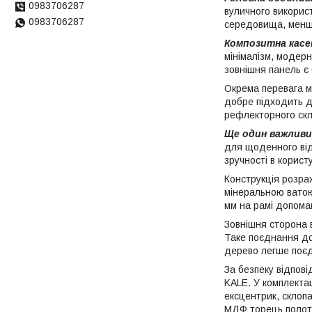
0983706287
вуличного викорис
0983706287
середовища, менше
Композитна кас
мінімалізм, модерн
зовнішня панель є
Окрема перевага мо
добре підходить дл
рефлекторного скла
Ще один важливи
для щоденного від
зручності в корист
Конструкція розра
мінеральною ватою
мм на рамі допома
Зовнішня сторона в
Таке поєднання доб
дерево легше поєд
За безпеку відпов
KALE. У комплектац
ексцентрик, склопа
МДФ торець полот