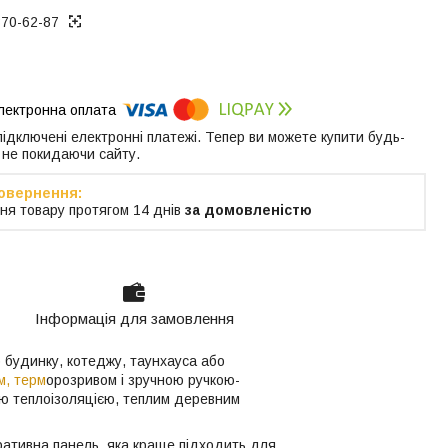
370-62-87
 підключені електронні платежі. Тепер ви можете купити будь-
 не покидаючи сайту.
ня товару протягом 14 днів
за домовленістю
Інформація для замовлення
 будинку, котеджу, таунхауса або
м, терм
орозривом і зручною ручкою-
ою теплоізоляцією, теплим деревним
ративна панель, яка краще підходить для