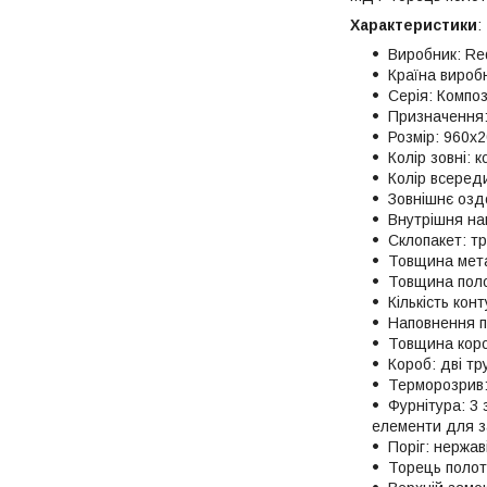
Характеристики
:
Виробник: Red
Країна виробн
Серія: Компо
Призначення:
Розмір: 960х
Колір зовні: 
Колір всереди
Зовнішнє озд
Внутрішня на
Склопакет: т
Товщина мета
Товщина поло
Кількість кон
Наповнення п
Товщина коро
Короб: дві тр
Терморозрив:
Фурнітура: 3 
елементи для з
Поріг: нержав
Торець поло