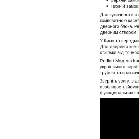
Верхній замо
Нижній замок
Для вуличного вст
композитною касет
дверного блока. Ре
дверним отвором.
У Києві та передм
Для дверей з комп
оскільки від точно
Redfort Модена Ком
українського виро
трубою та практич
Зверніть увагу: ві
особливості зйомк
функціональних вл