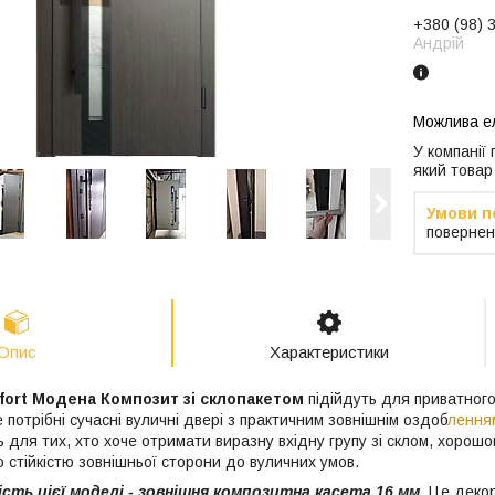
+380 (98) 
Андрій
У компанії
який товар
повернен
Опис
Характеристики
fort Модена Композит зі склопакетом
підійдуть для приватного
 потрібні сучасні вуличні двері з практичним зовнішнім оздоб
лення
 для тих, хто хоче отримати виразну вхідну групу зі склом, хорош
 стійкістю зовнішньої сторони до вуличних умов.
сть цієї моделі - зовнішня композитна касета 16 мм
. Це деко