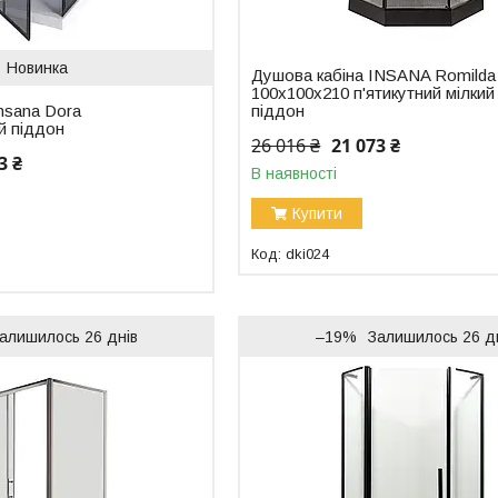
Новинка
Душова кабіна INSANA Romilda
100x100x210 п'ятикутний мілкий
nsana Dora
піддон
й піддон
26 016 ₴
21 073 ₴
3 ₴
В наявності
Купити
dki024
алишилось 26 днів
–19%
Залишилось 26 д