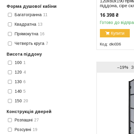
120x80x190 пря
піддона, сіре с
Форма душової кабіни
16 398 ₴
Багатогранна
11
Готово до відпра
Квадратна
13
Купити
Прямокутна
16
Четверть круга
7
dki036
Висота піддону
100
1
–19%
З
120
4
130
6
140
5
150
20
Конструкція дверей
Розпашні
27
Розсувні
19