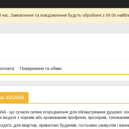
й час. Замовлення та повідомлення будуть оброблені з 09:00 найбл
 оплата
Повернення та обмін
іни INSANA
NA - це сучасні скляні огородження для облаштування душової зони 
ові моделі з чорним або хромованим профілем, прозорим, тонованим
одять для квартир, приватних будинків, гостьових санвузлів і ванн