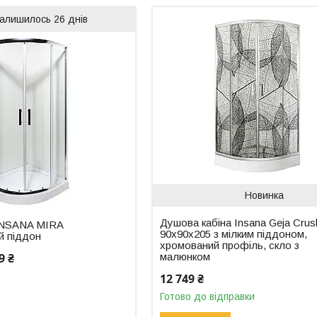
алишилось 26 днів
Новинка
Душова кабіна Insana Geja Crus
INSANA MIRA
90x90x205 з мілким піддоном,
й піддон
хромований профіль, скло з
9 ₴
малюнком
12 749 ₴
Готово до відправки