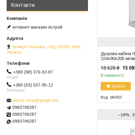
Контакти
Інтернет магазин Астрей
вулиця Польова, 24Д, 03056, Київ,
Україна
Душова кабіна 
110x90x205 мілк
18 628 ₴
15 08
+380 (98) 370-62-87
В наявності
Андрій
+380 (63) 037-95-12
Купити
Менеджер
dki032
astrey.shop@gmail.com
0983706287
0983706287
–19%
З
0983706287