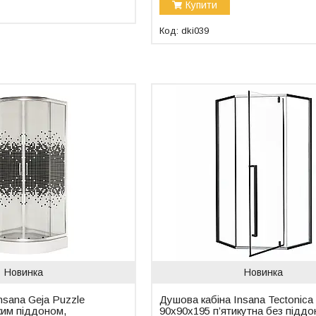
Купити
dki039
Новинка
Новинка
nsana Geja Puzzle
Душова кабіна Insana Tectonica
ким піддоном,
90x90x195 п’ятикутна без піддо