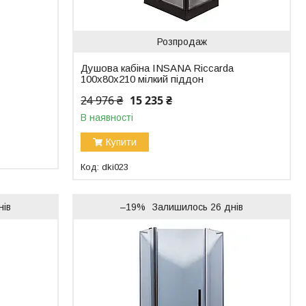
Розпродаж
Душова кабіна INSANA Riccarda
100x80x210 мілкий піддон
24 976 ₴
15 235 ₴
В наявності
Купити
dki023
нів
–19%
Залишилось 26 днів