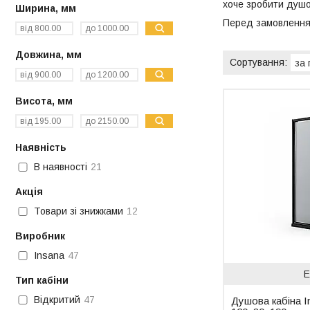
хоче зробити душо
Ширина, мм
Перед замовленням 
Довжина, мм
Висота, мм
Наявність
В наявності
21
Акція
Товари зі знижками
12
Виробник
Insana
47
Е
Тип кабіни
Відкритий
47
Душова кабіна I