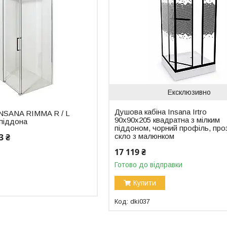
Ексклюзивно
Душова кабіна Insana Irtro
INSANA RIMMA R / L
90x90x205 квадратна з мілким
 піддона
піддоном, чорний профіль, про
3 ₴
скло з малюнком
17 119 ₴
Готово до відправки
Купити
dki037