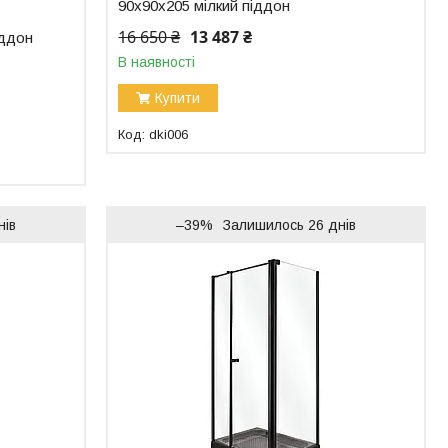
90x90x205 мілкий піддон
16 650 ₴
13 487 ₴
іддон
В наявності
Купити
dki006
нів
–39%
Залишилось 26 днів