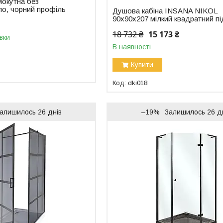
мокутна без
кло, чорний профіль
Душова кабіна INSANA NIKOL
90x90x207 мілкий квадратний п
18 732 ₴
15 173 ₴
вки
В наявності
Купити
dki018
алишилось 26 днів
–19%
Залишилось 26 д