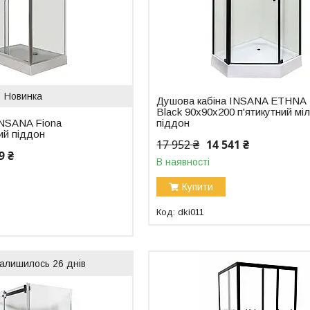
Новинка
Душова кабіна INSANA ETHNA
Black 90х90х200 п'ятикутний мі
INSANA Fiona
піддон
ий піддон
17 952 ₴
14 541 ₴
9 ₴
В наявності
Купити
dki011
алишилось 26 днів