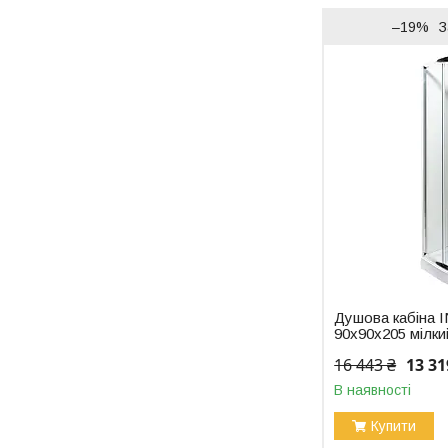
–19%
З
Душова кабіна 
90x90x205 мілки
16 443 ₴
13 31
В наявності
Купити