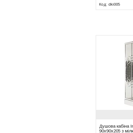
dki005
Душова кабіна I
90x90x205 з міл