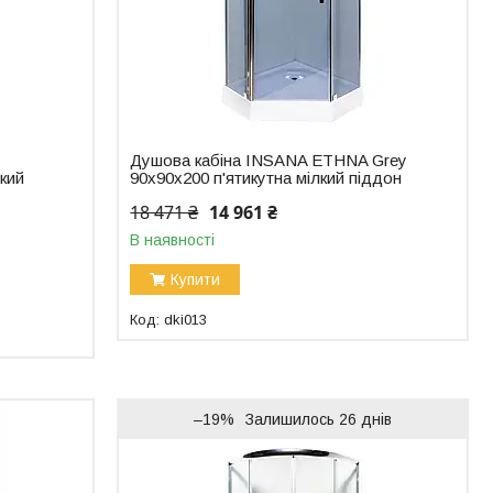
Душова кабіна INSANA ETHNA Grey
лкий
90х90х200 п'ятикутна мілкий піддон
18 471 ₴
14 961 ₴
В наявності
Купити
dki013
–19%
Залишилось 26 днів