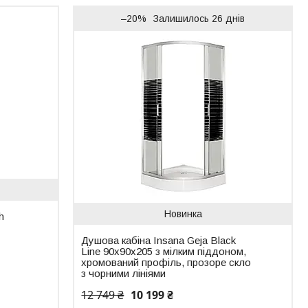
–20%
Залишилось 26 днів
Новинка
h
Душова кабіна Insana Geja Black
Line 90x90x205 з мілким піддоном,
хромований профіль, прозоре скло
з чорними лініями
12 749 ₴
10 199 ₴