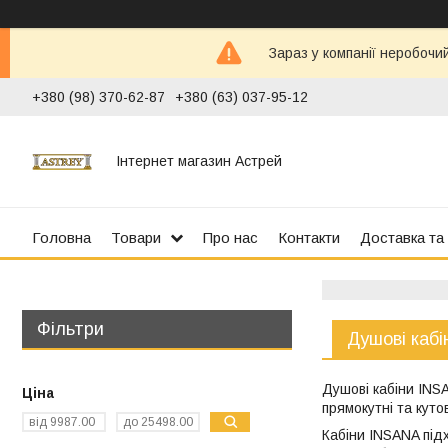
Зараз у компанії неробочи
+380 (98) 370-62-87
+380 (63) 037-95-12
Інтернет магазин Астрей
Головна
Товари
Про нас
Контакти
Доставка та
Фільтри
Душові каб
Душові кабіни INSA
Ціна
прямокутні та кут
Кабіни INSANA підх