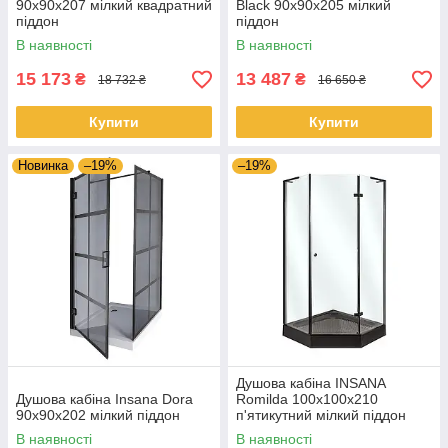
90x90x207 мілкий квадратний
Black 90x90x205 мілкий
піддон
піддон
В наявності
В наявності
15 173
13 487
₴
₴
18 732 ₴
16 650 ₴
Купити
Купити
Новинка
–19%
–19%
Душова кабіна INSANA
Душова кабіна Insana Dora
Romilda 100x100x210
90x90x202 мілкий піддон
п'ятикутний мілкий піддон
В наявності
В наявності