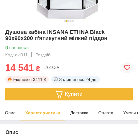
Душова кабіна INSANA ETHNA Black
90х90х200 п'ятикутний мілкий піддон
В наявності
Код: dki011
Роздріб
14 541
₴
17 952 ₴
Економія
3411 ₴
Залишилось
24 дні
Купити
Опис
Характеристики
Доставка
Оплата
Умови 
Опис