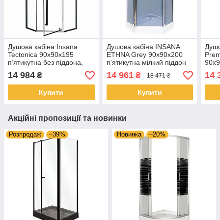
Душова кабіна Insana
Душова кабіна INSANA
Душо
Tectonica 90x90x195
ETHNA Grey 90х90х200
Prem
п’ятикутна без піддона,
п'ятикутна мілкий піддон
90x9
чорний профіль, прозоре
п'ят
14 984
14 961
14 
₴
₴
18 471 ₴
скло
Купити
Купити
Акційні пропозиції та новинки
Розпродаж
–39%
Новинка
–20%