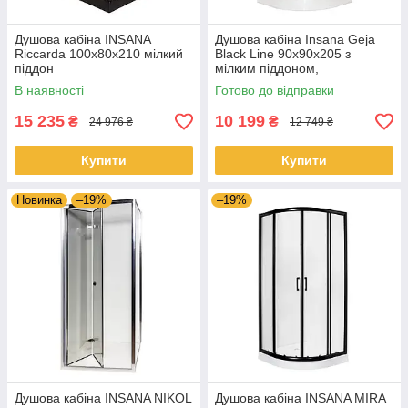
Душова кабіна INSANA
Душова кабіна Insana Geja
Riccarda 100x80x210 мілкий
Black Line 90x90x205 з
піддон
мілким піддоном,
хромований профіль,
В наявності
Готово до відправки
прозоре скло з чорними
лініями
15 235
10 199
₴
₴
24 976 ₴
12 749 ₴
Купити
Купити
Новинка
–19%
–19%
Душова кабіна INSANA NIKOL
Душова кабіна INSANA MIRA