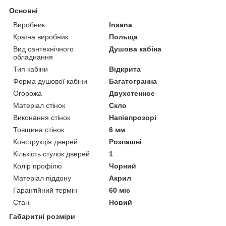
Основні
Виробник
Insana
Країна виробник
Польща
Вид сантехнічного
Душова кабіна
обладнання
Тип кабіни
Відкрита
Форма душової кабіни
Багатогранна
Огорожа
Двухстенное
Матеріал стінок
Скло
Виконання стінок
Напівпрозорі
Товщина стінок
6 мм
Конструкція дверей
Розпашні
Кількість стулок дверей
1
Колір профілю
Чорний
Матеріал піддону
Акрил
Гарантійний термін
60 міс
Стан
Новий
Габаритні розміри