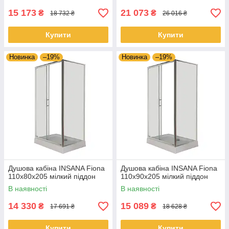
15 173
21 073
₴
₴
18 732 ₴
26 016 ₴
Купити
Купити
Новинка
–19%
Новинка
–19%
Душова кабіна INSANA Fiona
Душова кабіна INSANA Fiona
110x80x205 мілкий піддон
110x90x205 мілкий піддон
В наявності
В наявності
14 330
15 089
₴
₴
17 691 ₴
18 628 ₴
Купити
Купити