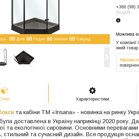
+380 (98) 
Андрій
0
0
0
0
0
0
0
0
ось
Днів
Годин
Хвилин
Секунд
У компанії
який товар
повернен
Опис
Характеристики
бокси
та кабіни ТМ «
Insana
» - новинка на ринку Укра
була доставлена в Україну наприкінці 2020 року. Д
ої та екологічної сировини. Основними перевагами 
ь, стильний та сучасний дизайн. Вся продукція осн