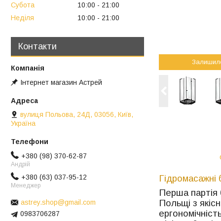
Субота
10:00
21:00
Неділя
10:00
21:00
Контакти
Залишил
Інтернет магазин Астрей
вулиця Польова, 24Д, 03056, Київ,
Україна
+380 (98) 370-62-87
Андрій
+380 (63) 037-95-12
Гідромасажні 
Менеджер
Перша партія 
Польщі з якісн
astrey.shop@gmail.com
ергономічніст
0983706287