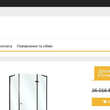
 оплата
Повернення та обмін
Душов
п'яти
26 016 
К