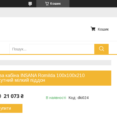
Кошик
Кошик
а кабіна INSANA Romilda 100x100x210
кутний мілкий піддон
21 073 ₴
₴
В наявності
Код:
dki024
упити