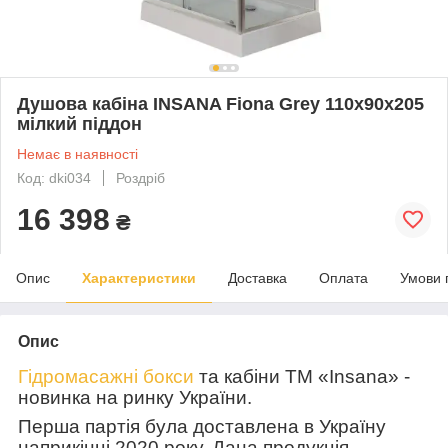
Душова кабіна INSANA Fiona Grey 110x90x205
мілкий піддон
Немає в наявності
Код: dki034
Роздріб
16 398
₴
Опис
Характеристики
Доставка
Оплата
Умови 
Опис
Гідромасажні бокси
та кабіни ТМ «
Insana
» -
новинка на ринку України.
Перша партія була доставлена в Україну
наприкінці 2020 року. Дана продукція