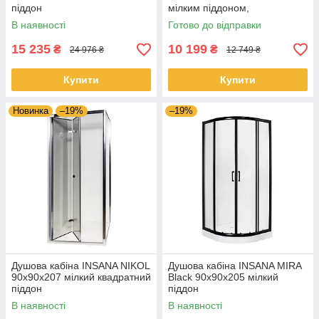
піддон
мілким піддоном,
хромований профіль,
В наявності
Готово до відправки
прозоре скло з чорними
лініями
15 235
10 199
₴
₴
24 976 ₴
12 749 ₴
Купити
Купити
Новинка
–19%
–19%
Душова кабіна INSANA NIKOL
Душова кабіна INSANA MIRA
90x90x207 мілкий квадратний
Black 90x90x205 мілкий
піддон
піддон
В наявності
В наявності