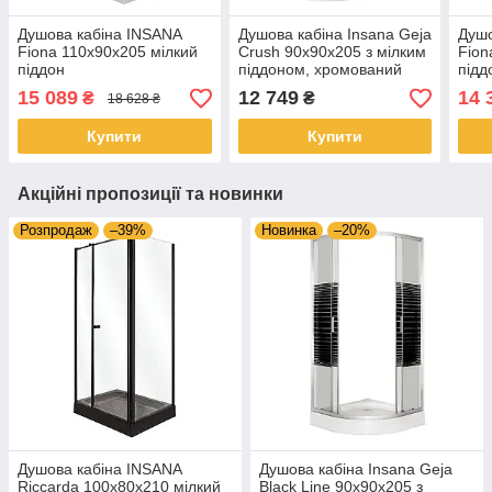
Душова кабіна INSANA
Душова кабіна Insana Geja
Душо
Fiona 110x90x205 мілкий
Crush 90x90x205 з мілким
Fion
піддон
піддоном, хромований
підд
профіль, скло з малюнком
15 089
12 749
14 
₴
₴
18 628 ₴
Купити
Купити
Акційні пропозиції та новинки
Розпродаж
–39%
Новинка
–20%
Душова кабіна INSANA
Душова кабіна Insana Geja
Riccarda 100x80x210 мілкий
Black Line 90x90x205 з