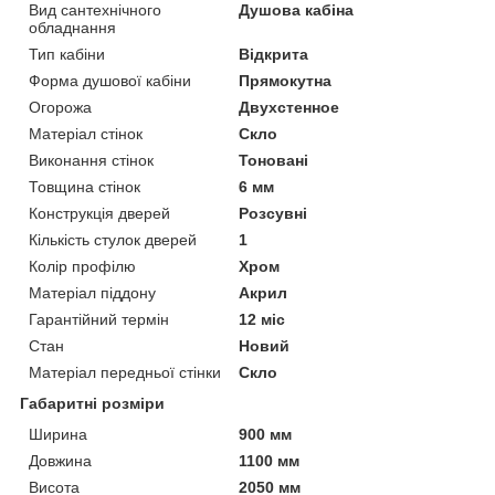
Вид сантехнічного
Душова кабіна
обладнання
Тип кабіни
Відкрита
Форма душової кабіни
Прямокутна
Огорожа
Двухстенное
Матеріал стінок
Скло
Виконання стінок
Тоновані
Товщина стінок
6 мм
Конструкція дверей
Розсувні
Кількість стулок дверей
1
Колір профілю
Хром
Матеріал піддону
Акрил
Гарантійний термін
12 міс
Стан
Новий
Матеріал передньої стінки
Скло
Габаритні розміри
Ширина
900 мм
Довжина
1100 мм
Висота
2050 мм