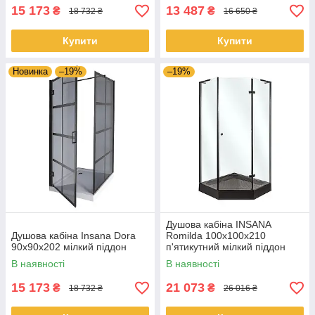
15 173
13 487
₴
₴
18 732 ₴
16 650 ₴
Купити
Купити
Новинка
–19%
–19%
Душова кабіна INSANA
Душова кабіна Insana Dora
Romilda 100x100x210
90x90x202 мілкий піддон
п'ятикутний мілкий піддон
В наявності
В наявності
15 173
21 073
₴
₴
18 732 ₴
26 016 ₴