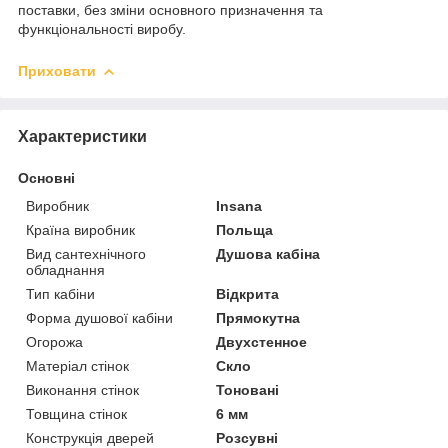
поставки, без зміни основного призначення та
функціональності виробу.
Приховати
Характеристики
Основні
Виробник
Insana
Країна виробник
Польща
Вид сантехнічного
Душова кабіна
обладнання
Тип кабіни
Відкрита
Форма душової кабіни
Прямокутна
Огорожа
Двухстенное
Матеріал стінок
Скло
Виконання стінок
Тоновані
Товщина стінок
6 мм
Конструкція дверей
Розсувні