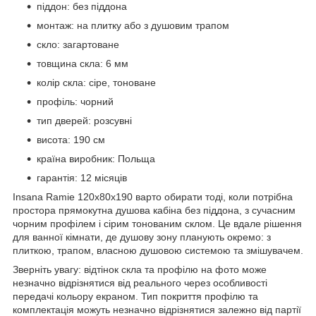
піддон: без піддона
монтаж: на плитку або з душовим трапом
скло: загартоване
товщина скла: 6 мм
колір скла: сіре, тоноване
профіль: чорний
тип дверей: розсувні
висота: 190 см
країна виробник: Польща
гарантія: 12 місяців
Insana Ramie 120x80x190 варто обирати тоді, коли потрібна
простора прямокутна душова кабіна без піддона, з сучасним
чорним профілем і сірим тонованим склом. Це вдале рішення
для ванної кімнати, де душову зону планують окремо: з
плиткою, трапом, власною душовою системою та змішувачем.
Зверніть увагу: відтінок скла та профілю на фото може
незначно відрізнятися від реального через особливості
передачі кольору екраном. Тип покриття профілю та
комплектація можуть незначно відрізнятися залежно від партії