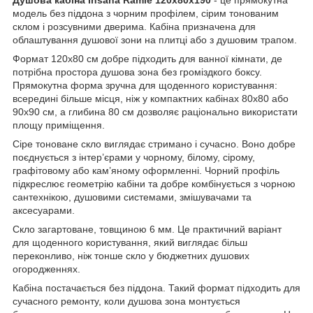
модель без піддона з чорним профілем, сірим тонованим
склом і розсувними дверима. Кабіна призначена для
облаштування душової зони на плитці або з душовим трапом.
Формат 120x80 см добре підходить для ванної кімнати, де
потрібна простора душова зона без громіздкого боксу.
Прямокутна форма зручна для щоденного користування:
всередині більше місця, ніж у компактних кабінах 80x80 або
90x90 см, а глибина 80 см дозволяє раціонально використати
площу приміщення.
Сіре тоноване скло виглядає стримано і сучасно. Воно добре
поєднується з інтер’єрами у чорному, білому, сірому,
графітовому або кам’яному оформленні. Чорний профіль
підкреслює геометрію кабіни та добре комбінується з чорною
сантехнікою, душовими системами, змішувачами та
аксесуарами.
Скло загартоване, товщиною 6 мм. Це практичний варіант
для щоденного користування, який виглядає більш
переконливо, ніж тонше скло у бюджетних душових
огородженнях.
Кабіна постачається без піддона. Такий формат підходить для
сучасного ремонту, коли душова зона монтується