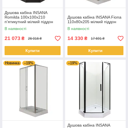
Душова кабіна INSANA
Romilda 100x100x210
Душова кабіна INSANA Fiona
п'ятикутний мілкий піддон
110x80x205 мілкий піддон
В наявності
В наявності
21 073
14 330
₴
₴
26 016 ₴
17 691 ₴
Купити
Купити
Новинка
–19%
–19%
Душова кабіна INSANA