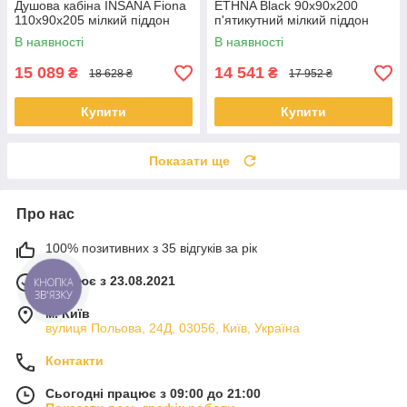
Душова кабіна INSANA Fiona
ETHNA Black 90х90х200
110x90x205 мілкий піддон
п'ятикутний мілкий піддон
В наявності
В наявності
15 089
14 541
₴
₴
18 628 ₴
17 952 ₴
Купити
Купити
Показати ще
Про нас
100% позитивних з 35 відгуків за рік
Працює з 23.08.2021
КНОПКА
ЗВ'ЯЗКУ
м. Київ
вулиця Польова, 24Д, 03056, Київ, Україна
Контакти
Сьогодні працює з 09:00 до 21:00