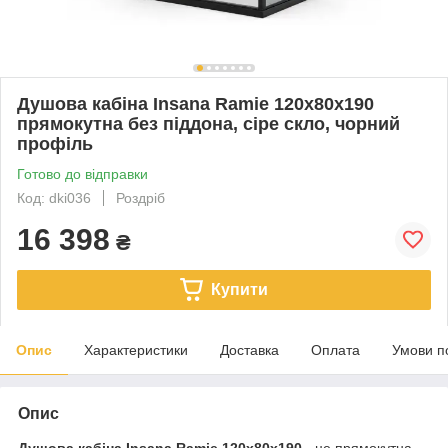
Душова кабіна Insana Ramie 120x80x190
прямокутна без піддона, сіре скло, чорний
профіль
Готово до відправки
Код: dki036
Роздріб
16 398
₴
Купити
Опис
Характеристики
Доставка
Оплата
Умови п
Опис
Душова кабіна Insana Ramie 120x80x190
- це прямокутна