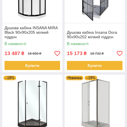
Душова кабіна INSANA MIRA
Black 90x90x205 мілкий
Душова кабіна Insana Dora
піддон
90x90x202 мілкий піддон
В наявності
В наявності
13 487
15 173
₴
₴
16 650 ₴
18 732 ₴
Купити
Купити
–19%
Новинка
–19%