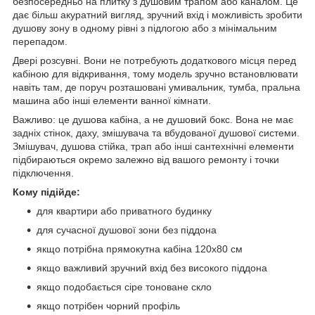
безпосередньо на плитку з душовим трапом або каналом. Це
дає більш акуратний вигляд, зручний вхід і можливість зробити
душову зону в одному рівні з підлогою або з мінімальним
перепадом.
Двері розсувні. Вони не потребують додаткового місця перед
кабіною для відкривання, тому модель зручно встановлювати
навіть там, де поруч розташовані умивальник, тумба, пральна
машина або інші елементи ванної кімнати.
Важливо: це душова кабіна, а не душовий бокс. Вона не має
задніх стінок, даху, змішувача та вбудованої душової системи.
Змішувач, душова стійка, трап або інші сантехнічні елементи
підбираються окремо залежно від вашого ремонту і точки
підключення.
Кому підійде:
для квартири або приватного будинку
для сучасної душової зони без піддона
якщо потрібна прямокутна кабіна 120x80 см
якщо важливий зручний вхід без високого піддона
якщо подобається сіре тоноване скло
якщо потрібен чорний профіль