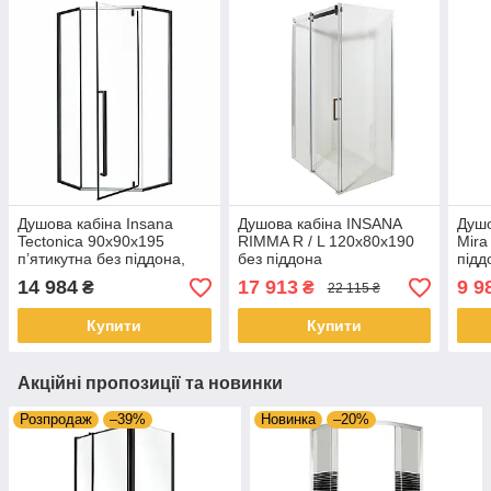
Душова кабіна Insana
Душова кабіна INSANA
Душо
Tectonica 90x90x195
RIMMA R / L 120x80x190
Mira
п’ятикутна без піддона,
без піддона
підд
чорний профіль, прозоре
проф
14 984
17 913
9 9
₴
₴
22 115 ₴
скло
мм
Купити
Купити
Акційні пропозиції та новинки
Розпродаж
–39%
Новинка
–20%