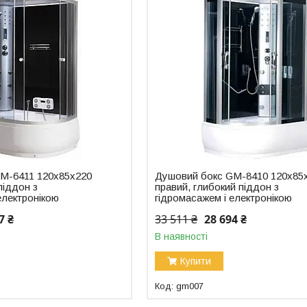
M-6411 120x85x220
Душовий бокс GM-8410 120x85
піддон з
правий, глибокий піддон з
електронікою
гідромасажем і електронікою
7 ₴
33 511 ₴
28 694 ₴
В наявності
Купити
gm007