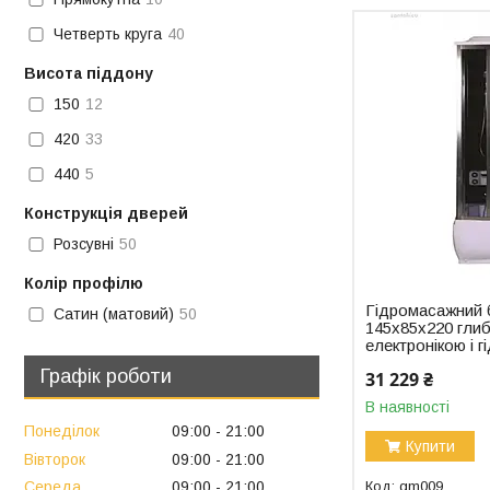
Четверть круга
40
Висота піддону
150
12
420
33
440
5
Конструкція дверей
Розсувні
50
Колір профілю
Гідромасажний 
Сатин (матовий)
50
145x85x220 глиб
електронікою і 
Графік роботи
31 229 ₴
В наявності
Понеділок
09:00
21:00
Купити
Вівторок
09:00
21:00
gm009
Середа
09:00
21:00