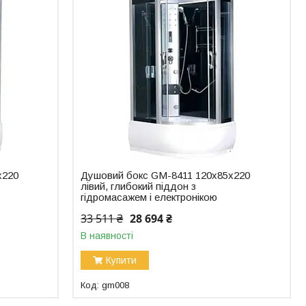
x220
Душовий бокс GM-8411 120x85x220
лівий, глибокий піддон з
гідромасажем і електронікою
33 511 ₴
28 694 ₴
В наявності
Купити
gm008