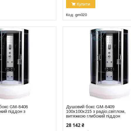
Купити
gm020
бокс GM-8408
Душовий бокс GM-8409
кий піддон з
100x100x215 з радіо,світлом,
витяжкою глибокий піддон
28 142 ₴