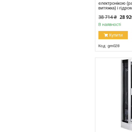
електронікою (ра
витяжка) і гідр
38 714 ₴
28 92
В наявності
Купити
gm028