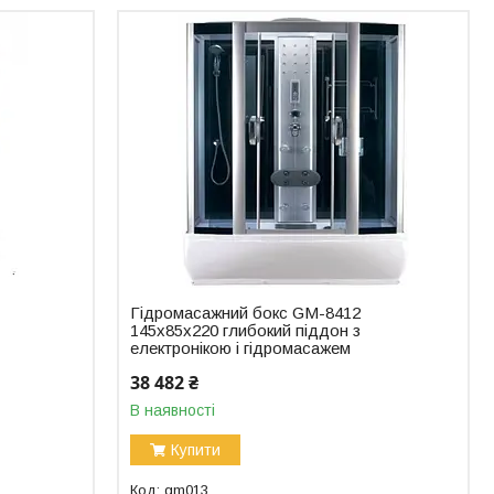
Гідромасажний бокс GM-8412
145x85x220 глибокий піддон з
електронікою і гідромасажем
38 482 ₴
В наявності
Купити
gm013