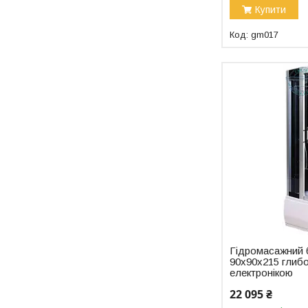
Купити
gm017
Гідромасажний 
90x90x215 глибо
електронікою
22 095 ₴