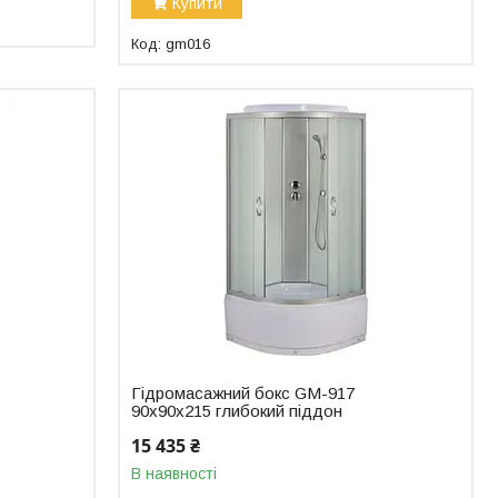
Купити
gm016
Гідромасажний бокс GM-917
90x90x215 глибокий піддон
15 435 ₴
В наявності