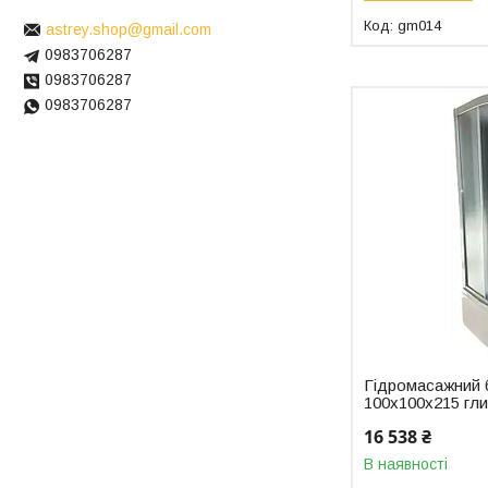
gm014
astrey.shop@gmail.com
0983706287
0983706287
0983706287
Гідромасажний 
100x100x215 гл
16 538 ₴
В наявності