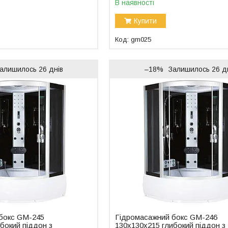
В наявності
Купити
gm025
алишилось 26 днів
–18%
Залишилось 26 д
бокс GM-245
Гідромасажний бокс GM-246
бокий піддон з
130x130x215 глибокий піддон з