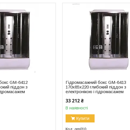
бокс GM-6412
Гідромасажний бокс GM-6413
окий піддон з
170x85x220 глибокий піддон з
гідромасажем
електронікою і гідромасажем
33 212 ₴
В наявності
Купити
gm010