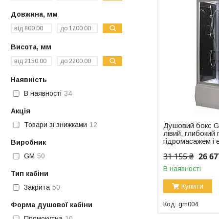
Довжина, мм
Висота, мм
Наявність
В наявності
34
Акція
Товари зі знижками
12
Душовий бокс G
лівий, глибокий 
гідромасажем і 
Виробник
31 155 ₴
26 67
GM
50
В наявності
Тип кабіни
Купити
Закрита
50
gm004
Форма душової кабіни
Прямокутна
10