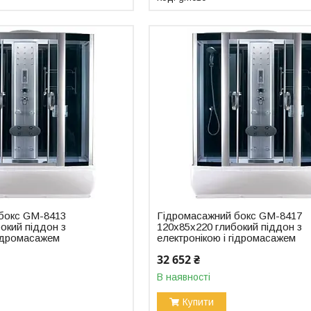
бокс GM-8413
Гідромасажний бокс GM-8417
окий піддон з
120x85x220 глибокий піддон з
гідромасажем
електронікою і гідромасажем
32 652 ₴
В наявності
Купити