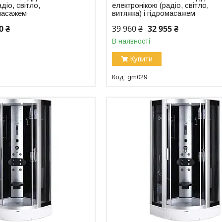
діо, світло,
електронікою (радіо, світло,
омасажем
витяжка) і гідромасажем
0 ₴
39 960 ₴
32 955 ₴
В наявності
Купити
gm029