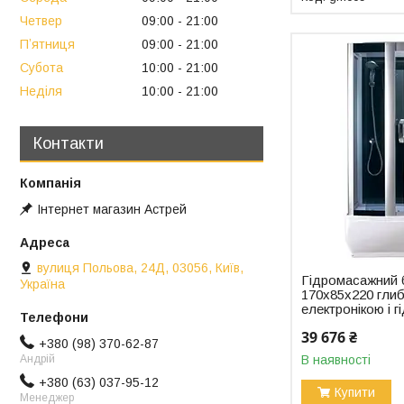
Четвер
09:00
21:00
Пʼятниця
09:00
21:00
Субота
10:00
21:00
Неділя
10:00
21:00
Контакти
Інтернет магазин Астрей
вулиця Польова, 24Д, 03056, Київ,
Гідромасажний 
Україна
170x85x220 глиб
електронікою і 
39 676 ₴
+380 (98) 370-62-87
Андрій
В наявності
+380 (63) 037-95-12
Купити
Менеджер