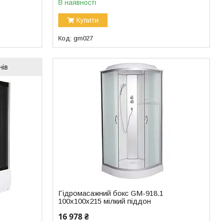
В наявності
Купити
gm027
нів
Гідромасажний бокс GM-918.1
100x100x215 мілкий піддон
16 978 ₴