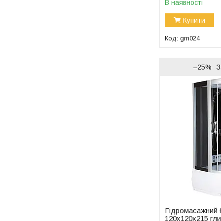
В наявності
Купити
gm024
–25%
З
Гідромасажний 
120x120x215 гли