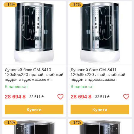
–14%
–14%
Душовий бокс GM-8410
Душовий бокс GM-8411
120x85x220 правий, глибокий
120x85x220 лівий, глибокий
піддон з гідромасажем і
піддон з гідромасажем і
електронікою
електронікою
В наявності
В наявності
28 694
28 694
₴
₴
33 511 ₴
33 511 ₴
Купити
Купити
–14%
–14%