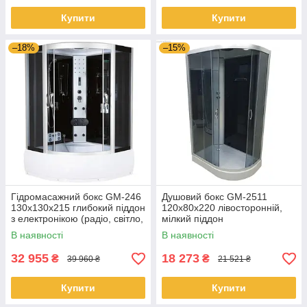
Купити
Купити
–18%
–15%
Гідромасажний бокс GM-246
Душовий бокс GM-2511
130x130x215 глибокий піддон
120x80x220 лівосторонній,
з електронікою (радіо, світло,
мілкий піддон
витяжка) і гідромасажем
В наявності
В наявності
32 955
18 273
₴
₴
39 960 ₴
21 521 ₴
Купити
Купити