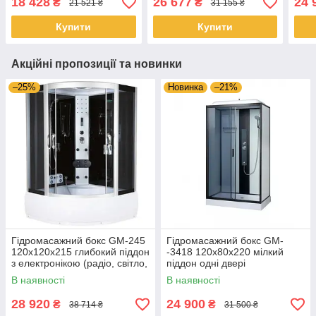
18 428
26 677
24 
₴
₴
21 521 ₴
31 155 ₴
електронікою
Купити
Купити
Акційні пропозиції та новинки
–25%
Новинка
–21%
Гідромасажний бокс GM-245
Гідромасажний бокс GM-
120x120x215 глибокий піддон
-3418 120x80x220 мілкий
з електронікою (радіо, світло,
піддон одні двері
витяжка) і гідромасажем
В наявності
В наявності
28 920
24 900
₴
₴
38 714 ₴
31 500 ₴