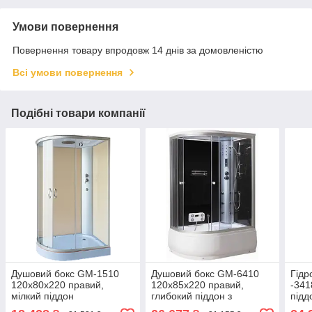
Умови повернення
Повернення товару впродовж 14 днів за домовленістю
Всі умови повернення
Подібні товари компанії
Душовий бокс GM-1510
Душовий бокс GM-6410
Гідр
120x80x220 правий,
120x85x220 правий,
-341
мілкий піддон
глибокий піддон з
підд
гідромасажем і