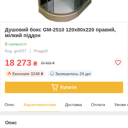
Душовий бокс GM-2510 120x80x220 правий,
мілкий піддон
В наявності
Код: gm037
Роздріб
18 273
₴
21 521 ₴
Економія
3248 ₴
Залишилось
24 дні
Купити
Опис
Характеристики
Доставка
Оплата
Умови 
Опис