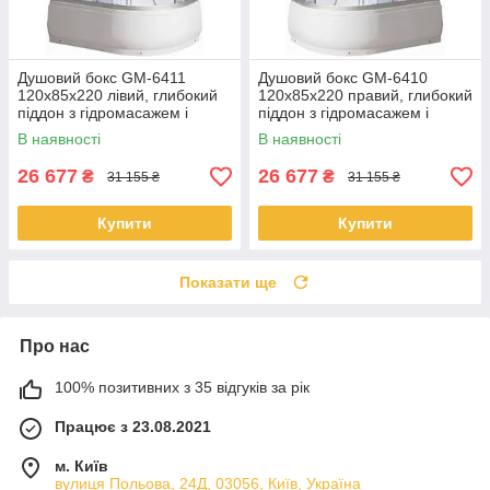
Душовий бокс GM-6411
Душовий бокс GM-6410
120x85x220 лівий, глибокий
120x85x220 правий, глибокий
піддон з гідромасажем і
піддон з гідромасажем і
електронікою
електронікою
В наявності
В наявності
26 677
26 677
₴
₴
31 155 ₴
31 155 ₴
Купити
Купити
Показати ще
Про нас
100% позитивних з 35 відгуків за рік
Працює з 23.08.2021
м. Київ
вулиця Польова, 24Д, 03056, Київ, Україна