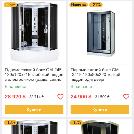
–25%
Новинка
–21%
Гідромасажний бокс GM-245
Гідромасажний бокс GM-
120x120x215 глибокий піддон
-3418 120x80x220 мілкий
з електронікою (радіо, світло,
піддон одні двері
витяжка) і гідромасажем
В наявності
В наявності
28 920
24 900
₴
₴
38 714 ₴
31 500 ₴
Купити
Купити
–18%
–15%