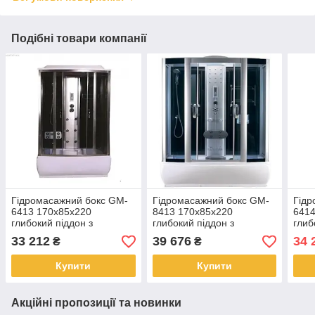
Подібні товари компанії
Гідромасажний бокс GM-
Гідромасажний бокс GM-
Гідр
6413 170x85x220
8413 170x85x220
6414
глибокий піддон з
глибокий піддон з
глиб
електронікою і
електронікою і
елек
33 212
39 676
34 
₴
₴
гідромасажем
гідромасажем
гідр
Купити
Купити
Акційні пропозиції та новинки