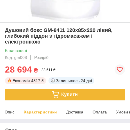
Душовий бокс GM-8411 120x85x220 лівий,
глибокий піддон з гідромасажем і
електронікою
В наявності
Код: gm008
Роздріб
28 694
₴
33 511 ₴
Економія
4817 ₴
Залишилось
24 дні
Купити
Опис
Характеристики
Доставка
Оплата
Умови 