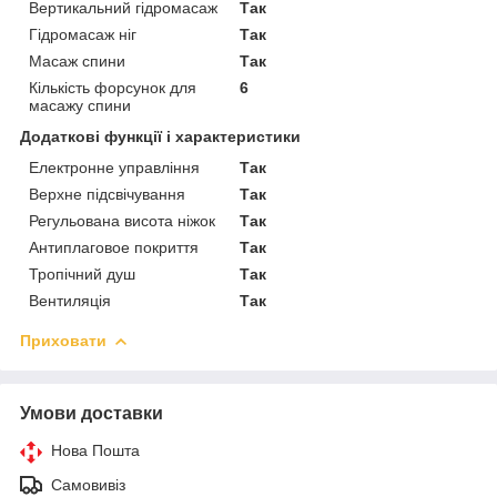
Вертикальний гідромасаж
Так
Гідромасаж ніг
Так
Масаж спини
Так
Кількість форсунок для
6
масажу спини
Додаткові функції і характеристики
Електронне управління
Так
Верхне підсвічування
Так
Регульована висота ніжок
Так
Антиплаговое покриття
Так
Тропічний душ
Так
Вентиляція
Так
Приховати
Умови доставки
Нова Пошта
Самовивіз