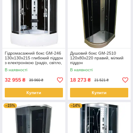
Гідромасажний бокс GM-246
Душовий бокс GM-2510
130x130x215 глибокий піддон
120x80x220 правий, мілкий
з електронікою (радіо, світло,
піддон
витяжка) і гідромасажем
В наявності
В наявності
32 955
18 273
₴
₴
39 960 ₴
21 521 ₴
Купити
Купити
–15%
–14%