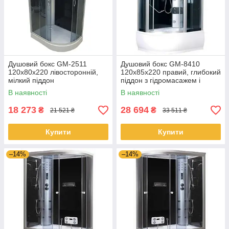
Душовий бокс GM-2511
Душовий бокс GM-8410
120x80x220 лівосторонній,
120x85x220 правий, глибокий
мілкий піддон
піддон з гідромасажем і
електронікою
В наявності
В наявності
18 273
28 694
₴
₴
21 521 ₴
33 511 ₴
Купити
Купити
–14%
–14%