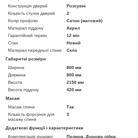
Конструкція дверей
Розсувні
Кількість стулок дверей
2
Колір профілю
Сатин (матовий)
Матеріал піддону
Акрил
Гарантійний термін
12 міс
Стан
Новий
Матеріал передньої стінки
Скло
Габаритні розміри
Ширина
800 мм
Довжина
800 мм
Висота
2150 мм
Висота піддону
420 мм
Масаж
Масаж спини
Так
Кількість форсунок для
3
масажу спини
Додаткові функції і характеристики
Комплектація душової
Полиця, Душова лійка,