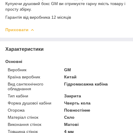
Купуючи душовий бокс GM ви отримуєте гарну якість товару і
просту збірку.
Гарантія від виробника 12 місяців
Приховати
Характеристики
Основні
Виробник
GM
Країна виробник
Китай
Вид сантехнічного
Гідромасажна кабіна
обладнання
Тип кабіни
Закрита
Форма душової кабіни
Чверть кола
Огорожа
Повностінне
Матеріал стінок
Скло
Виконання стінок
Матові
Товщина стінок
4 мм