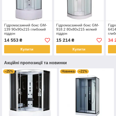
Гідромасажний бокс GM-
Гідромасажний бокс GM-
Гідр
139 90x90x215 глибокий
918.2 80x80x215 мілкий
6414
піддон
піддон
глиб
елек
14 553
15 214
34 
₴
₴
гідр
Купити
Купити
Акційні пропозиції та новинки
–25%
Новинка
–21%