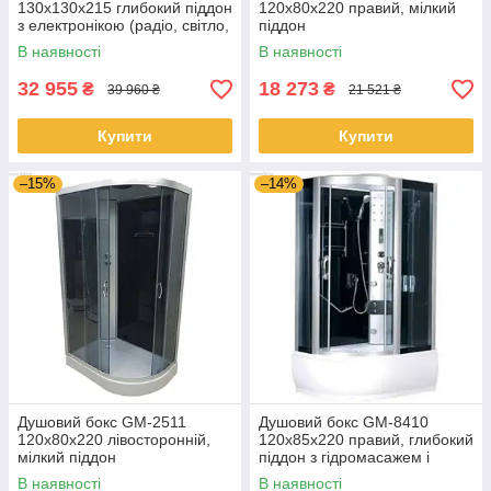
130x130x215 глибокий піддон
120x80x220 правий, мілкий
з електронікою (радіо, світло,
піддон
витяжка) і гідромасажем
В наявності
В наявності
32 955
18 273
₴
₴
39 960 ₴
21 521 ₴
Купити
Купити
–15%
–14%
Душовий бокс GM-2511
Душовий бокс GM-8410
120x80x220 лівосторонній,
120x85x220 правий, глибокий
мілкий піддон
піддон з гідромасажем і
електронікою
В наявності
В наявності