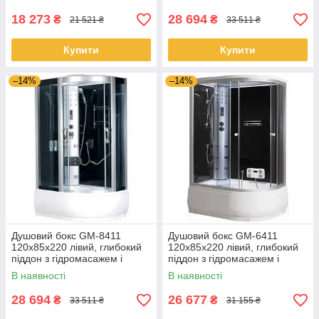
18 273
28 694
₴
₴
21 521 ₴
33 511 ₴
Купити
Купити
–14%
–14%
Душовий бокс GM-8411
Душовий бокс GM-6411
120x85x220 лівий, глибокий
120x85x220 лівий, глибокий
піддон з гідромасажем і
піддон з гідромасажем і
електронікою
електронікою
В наявності
В наявності
28 694
26 677
₴
₴
33 511 ₴
31 155 ₴