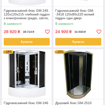
Гідромасажний бокс GM-245
Гідромасажний бокс GM-
120x120x215 глибокий піддон
-3418 120x80x220 мілкий
з електронікою (радіо, світло,
піддон одні двері
витяжка) і гідромасажем
В наявності
В наявності
28 920
24 900
₴
₴
38 714 ₴
31 500 ₴
Купити
Купити
–18%
–15%
Гідромасажний бокс GM-246
Душовий бокс GM-2510