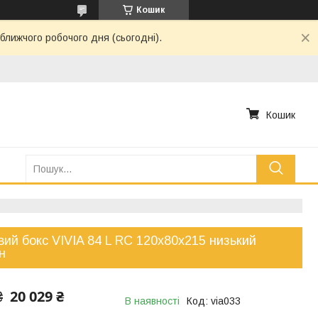
Кошик
ближчого робочого дня (сьогодні).
Кошик
ий бокс VIVIA 84 L RC 120x80x215 низький
н
20 029 ₴
₴
В наявності
Код:
via033