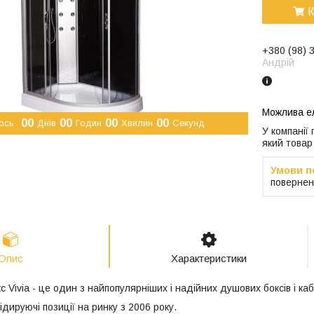
К
+380 (98) 
Андрій
0
0
0
0
0
0
0
0
ось
Днів
Годин
Хвилин
Секунд
У компанії
який товар
повернен
Опис
Характеристики
 Vivia - це один з найпопулярніших і надійних душових боксів і каб
дируючі позиції на ринку з 2006 року.