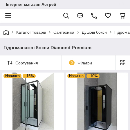
Інтернет магазин Астрей
Каталог товарів
Сантехніка
Душові бокси
Гідрома
Гідромасажні бокси Diamond Premium
Сортування
0
Фільтри
Новинка
–15%
Новинка
–10%