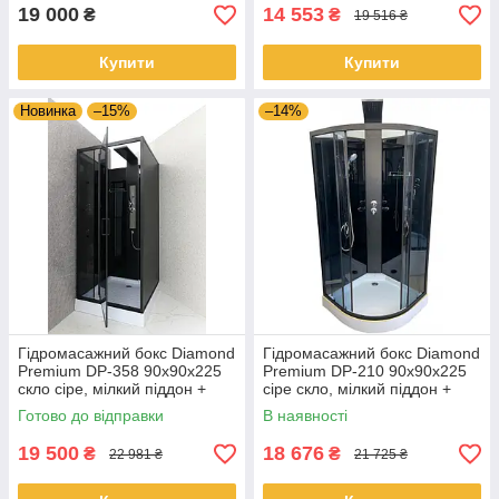
19 000
14 553
₴
₴
19 516 ₴
Купити
Купити
Новинка
–15%
–14%
Гідромасажний бокс Diamond
Гідромасажний бокс Diamond
Premium DP-358 90x90x225
Premium DP-210 90x90x225
скло сіре, мілкий піддон +
сіре скло, мілкий піддон +
гідромасажна панель
гідромасажна панель
Готово до відправки
В наявності
19 500
18 676
₴
₴
22 981 ₴
21 725 ₴