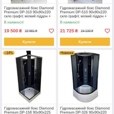
Гідромасажний бокс Diamond
Гідромасажний бокс Diamond
Premium DP-310 90x90x220
Premium DP-510 90x90x220
скло графіт, мілкий піддон +
скло графіт, мілкий піддон +
гідромасажна панель
гідромасажна панель
В наявності
В наявності
19 500
21 725
₴
₴
22 981 ₴
24 130 ₴
Купити
Купити
–14%
Новинка
Гідромасажний бокс Diamond
Гідромасажний бокс Diamond
Premium DP-158 90x90x225
Premium DP-326 90x90x220