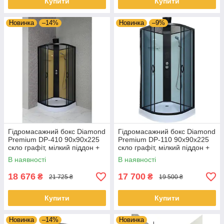
Купити
Купити
Новинка
–14%
Новинка
–9%
Гідромасажний бокс Diamond
Гідромасажний бокс Diamond
Premium DP-410 90x90x225
Premium DP-110 90x90x225
скло графіт, мілкий піддон +
скло графіт, мілкий піддон +
гідромасажна панель
гідромасажна панель
В наявності
В наявності
18 676
17 700
₴
₴
21 725 ₴
19 500 ₴
Купити
Купити
Новинка
–14%
Новинка