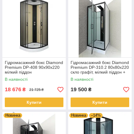
Гідромасажний бокс Diamond
Гідромасажний бокс Diamond
Premium DP-408 90x90x220
Premium DP-310.2 80x80x220
мілкий піддон
скло графіт, мілкий піддон +
гідромасажна панель
В наявності
В наявності
18 676
19 500
₴
₴
21 725 ₴
Купити
Купити
Новинка
Новинка
–14%