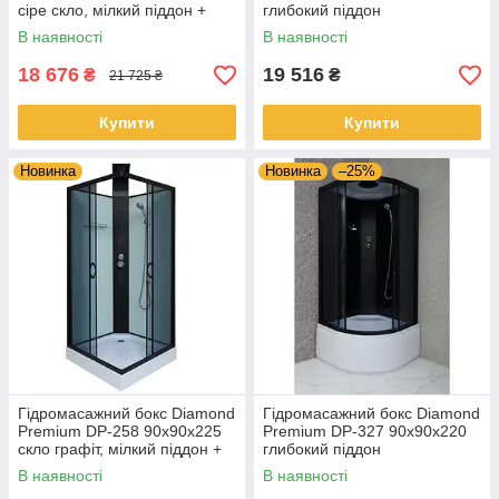
сіре скло, мілкий піддон +
глибокий піддон
гідромасажна панель
В наявності
В наявності
18 676
19 516
₴
₴
21 725 ₴
Купити
Купити
Новинка
Новинка
–25%
Гідромасажний бокс Diamond
Гідромасажний бокс Diamond
Premium DP-258 90x90x225
Premium DP-327 90x90x220
скло графіт, мілкий піддон +
глибокий піддон
гідромасажна панель
В наявності
В наявності