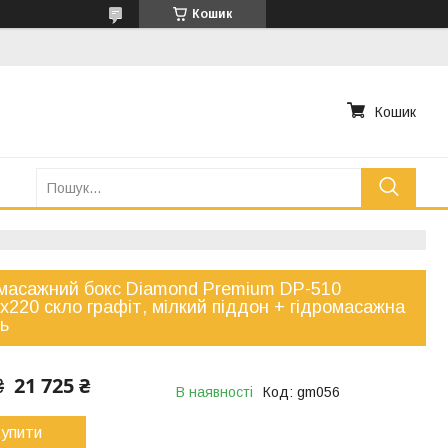
Кошик
Кошик
масажний бокс Diamond Premium DP-510
x220 скло графіт, мілкий піддон + гідромасажна
ь
21 725 ₴
₴
В наявності
Код:
gm056
упити