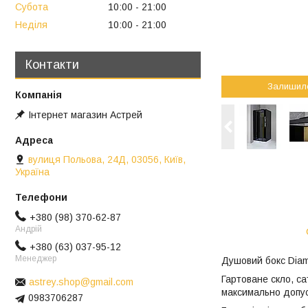
Субота
10:00
21:00
Неділя
10:00
21:00
Контакти
Залишил
Інтернет магазин Астрей
вулиця Польова, 24Д, 03056, Київ,
Україна
+380 (98) 370-62-87
Андрій
+380 (63) 037-95-12
Менеджер
Душовий бокс Diam
Гартоване скло, с
astrey.shop@gmail.com
максимально допус
0983706287