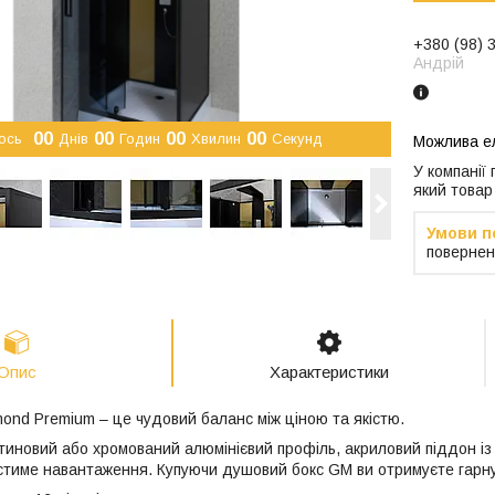
+380 (98) 
Андрій
0
0
0
0
0
0
0
0
ось
Днів
Годин
Хвилин
Секунд
У компанії
який товар
повернен
Опис
Характеристики
ond Premium – це чудовий баланс між ціною та якістю.
атиновий або хромований алюмінієвий профіль, акриловий піддон 
тиме навантаження. Купуючи душовий бокс GM ви отримуєте гарну 