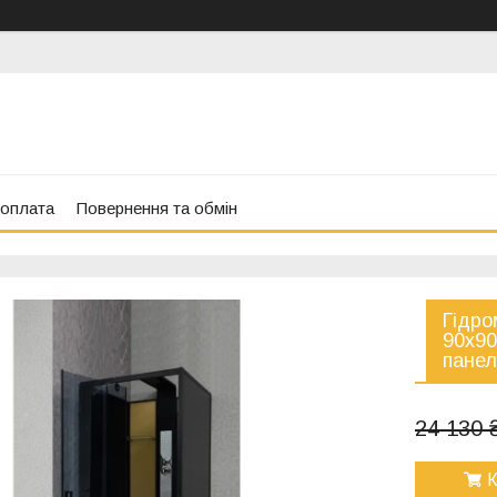
 оплата
Повернення та обмін
Гідро
90x90
панел
24 130 
К