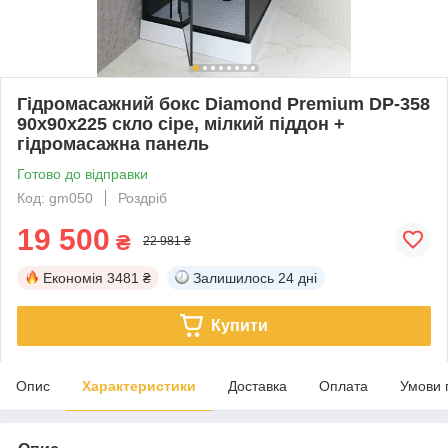
Гідромасажний бокс Diamond Premium DP-358
90x90x225 скло сіре, мілкий піддон +
гідромасажна панель
Готово до відправки
Код: gm050
Роздріб
19 500
₴
22 981 ₴
Економія
3481 ₴
Залишилось
24 дні
Купити
Опис
Характеристики
Доставка
Оплата
Умови 