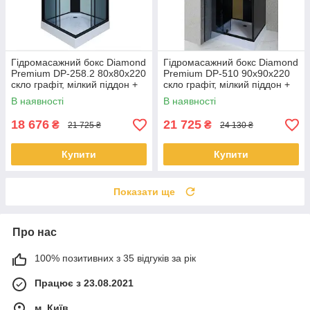
Гідромасажний бокс Diamond
Гідромасажний бокс Diamond
Premium DP-258.2 80x80x220
Premium DP-510 90x90x220
скло графіт, мілкий піддон +
скло графіт, мілкий піддон +
гідромасажна панель
гідромасажна панель
В наявності
В наявності
18 676
21 725
₴
₴
21 725 ₴
24 130 ₴
Купити
Купити
Показати ще
Про нас
100% позитивних з 35 відгуків за рік
Працює з 23.08.2021
м. Київ