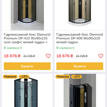
Гідромасажний бокс Diamond
Гідромасажний бокс Diamond
Premium DP-410 90x90x225
Premium DP-408 90x90x220
скло графіт, мілкий піддон +
мілкий піддон
гідромасажна панель
В наявності
В наявності
18 676
18 676
₴
₴
21 725 ₴
21 725 ₴
Купити
Купити
Новинка
–14%
Новинка
–10%