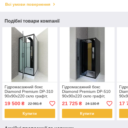
Всі умови повернення
Подібні товари компанії
Гідромасажний бокс
Гідромасажний бокс
Гідр
Diamond Premium DP-310
Diamond Premium DP-510
Diam
90x90x220 скло графіт,
90x90x220 скло графіт,
90x9
мілкий піддон +
мілкий піддон +
мілк
19 500
21 725
17 
₴
₴
22 981 ₴
24 130 ₴
гідромасажна панель
гідромасажна панель
гідр
Купити
Купити