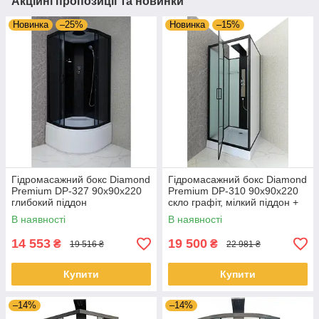
Акційні пропозиції та новинки
Новинка
–25%
Новинка
–15%
Гідромасажний бокс Diamond
Гідромасажний бокс Diamond
Premium DP-327 90x90x220
Premium DP-310 90x90x220
глибокий піддон
скло графіт, мілкий піддон +
гідромасажна панель
В наявності
В наявності
14 553
19 500
₴
₴
19 516 ₴
22 981 ₴
Купити
Купити
–14%
–14%