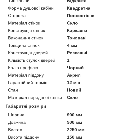
Тип кабіни
Відкрита
Форма душової кабіни
Квадратна
Огорожа
Повностінне
Матеріал стінок
Скло
Конструкція стінок
Каркасна
Виконання стінок
Тоновані
Товщина стінок
4 мм
Конструкція дверей
Розпашні
Кількість стулок дверей
1
Колір профілю
Чорний
Матеріал піддону
Акрил
Гарантійний термін
12 міс
Стан
Новий
Матеріал передньої стінки
Скло
Габаритні розміри
Ширина
900 мм
Довжина
900 мм
Висота
2250 мм
Висота піддону
150 мм