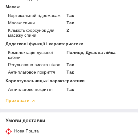
Масаж
Вертикальний гідромасаж
Так
Масаж спини
Так
Кількість форсунок для
2
масажу спини
Додаткові функції і характеристики
Комплектація душової
Полиця, Душова лійка
кабіни
Регульована висота ніжок
Так
Антиплаговое покриття
Так
Користувальницькі характеристики
Антиплагове покриття
Так
Приховати
Умови доставки
Нова Пошта