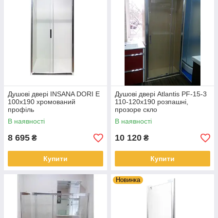
Душові двері INSANA DORI E
Душові двері Atlantis PF-15-3
100x190 хромований
110-120x190 розпашні,
профіль
прозоре скло
В наявності
В наявності
8 695
10 120
₴
₴
Купити
Купити
Новинка