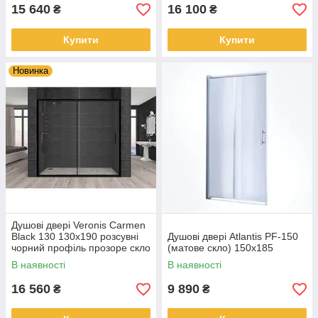
15 640
16 100
₴
₴
Купити
Купити
Новинка
Душові двері Veronis Carmen
Black 130 130x190 розсувні
Душові двері Atlantis PF-150
чорний профіль прозоре скло
(матове скло) 150х185
В наявності
В наявності
16 560
9 890
₴
₴