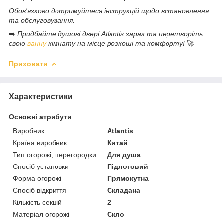
Обов'язково дотримуйтеся інструкцій щодо встановлення
та обслуговування.
➡️
Придбайте душові двері Atlantis зараз та перетворіть
свою
ванну
кімнату на місце розкоші та комфорту!
🚀
Приховати
Характеристики
Основні атрибути
Виробник
Atlantis
Країна виробник
Китай
Тип огорожі, перегородки
Для душа
Спосіб установки
Підлоговий
Форма огорожі
Прямокутна
Спосіб відкриття
Складана
Кількість секцій
2
Матеріал огорожі
Скло