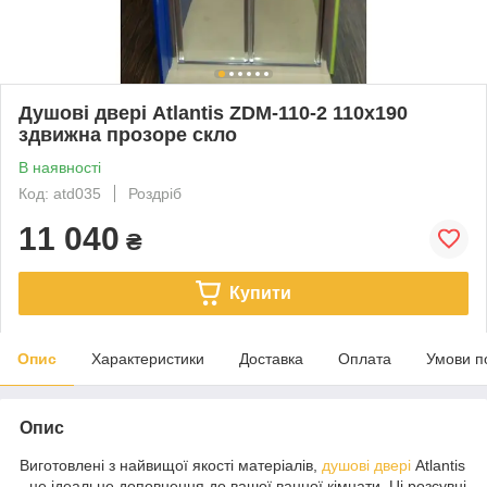
Душові двері Atlantis ZDM-110-2 110х190
здвижна прозоре скло
В наявності
Код: atd035
Роздріб
11 040
₴
Купити
Опис
Характеристики
Доставка
Оплата
Умови п
Опис
Виготовлені з найвищої якості матеріалів,
душові двері
Atlantis
- це ідеальне доповнення до вашої ванної кімнати. Ці розсувні