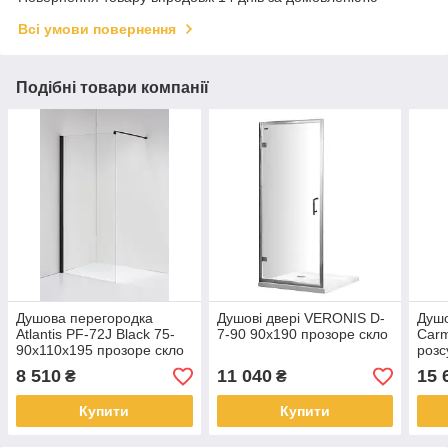
Всі умови повернення
Подібні товари компанії
Душова перегородка
Душові двері VERONIS D-
Душо
Atlantis PF-72J Black 75-
7-90 90х190 прозоре скло
Carm
90х110х195 прозоре скло
розс
проз
8 510
11 040
15 
₴
₴
Купити
Купити