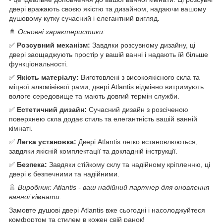
двері вражають своєю якістю та дизайном, надаючи вашому
душовому кутку сучасний і елегантний вигляд.
🚿
Основні характеристики:
✅
Розсувний механізм:
Завдяки розсувному дизайну, ці
двері заощаджують простір у вашій ванні і надають їй більше
функціональності.
✅
Якість матеріалу:
Виготовлені з високоякісного скла та
міцної алюмінієвої рами, двері Atlantis відмінно витримують
вологе середовище та мають довгий термін служби.
✅
Естетичний дизайн:
Сучасний дизайн з розсіченою
поверхнею скла додає стиль та елегантність вашій ванній
кімнаті.
✅
Легка установка:
Двері Atlantis легко встановлюються,
завдяки якісній комплектації та докладній інструкції.
✅
Безпека:
Завдяки стійкому склу та надійному кріпленню, ці
двері є безпечними та надійними.
🚿
Виробник: Atlantis - ваш надійний партнер для оновлення
ванної кімнати.
Замовте душові двері Atlantis вже сьогодні і насолоджуйтеся
комфортом та стилем в кожен свій ранок!