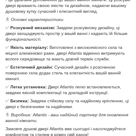
двері вражають своєю якістю та дизайном, надаючи вашому
душовому кутку сучасний і елегантний вигляд.
🚿
Основні характеристики:
✅
Розсувний механізм:
Завдяки розсувному дизайну, ці
двері заощаджують простір у вашій ванні і надають їй більше
функціональності.
✅
Якість матеріалу:
Виготовлені з високоякісного скла та
міцної алюмінієвої рами, двері Atlantis відмінно витримують
вологе середовище та мають довгий термін служби.
✅
Естетичний дизайн:
Сучасний дизайн з розсіченою
поверхнею скла додає стиль та елегантність вашій ванній
кімнаті.
✅
Легка установка:
Двері Atlantis легко встановлюються,
завдяки якісній комплектації та докладній інструкції.
✅
Безпека:
Завдяки стійкому склу та надійному кріпленню, ці
двері є безпечними та надійними.
🚿
Виробник: Atlantis - ваш надійний партнер для оновлення
ванної кімнати.
Замовте душові двері Atlantis вже сьогодні і насолоджуйтеся
комфортом та стилем в кожен свій ранок!