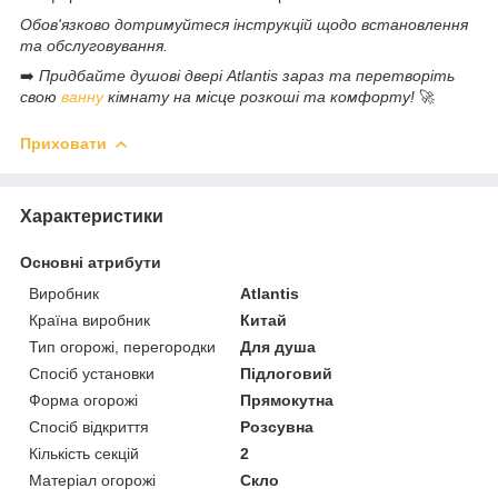
Обов'язково дотримуйтеся інструкцій щодо встановлення
та обслуговування.
➡️
Придбайте душові двері Atlantis зараз та перетворіть
свою
ванну
кімнату на місце розкоші та комфорту!
🚀
Приховати
Характеристики
Основні атрибути
Виробник
Atlantis
Країна виробник
Китай
Тип огорожі, перегородки
Для душа
Спосіб установки
Підлоговий
Форма огорожі
Прямокутна
Спосіб відкриття
Розсувна
Кількість секцій
2
Матеріал огорожі
Скло