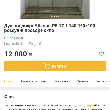
Душові двері Atlantis PF-17-1 140-160х190
розсувні прозоре скло
В наявності
Код: atd018
Роздріб
12 880
₴
Купити
Опис
Характеристики
Доставка
Оплата
Умови п
Опис
Виготовлені з найвищої якості матеріалів,
душові двері
Atlantis
- це ідеальне доповнення до вашої ванної кімнати. Ці розсувні