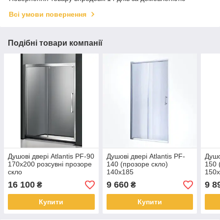
Всі умови повернення
Подібні товари компанії
Душові двері Atlantis PF-90
Душові двері Atlantis PF-
Душо
170х200 розсувні прозоре
140 (прозоре скло)
150 
скло
140х185
150
16 100
9 660
9 8
₴
₴
Купити
Купити