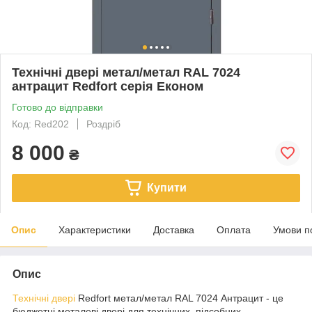
Технічні двері метал/метал RAL 7024
антрацит Redfort серія Економ
Готово до відправки
Код: Red202
Роздріб
8 000
₴
Купити
Опис
Характеристики
Доставка
Оплата
Умови п
Опис
Технічні двері
Redfort метал/метал RAL 7024 Антрацит - це
бюджетні металеві двері для технічних, підсобних,