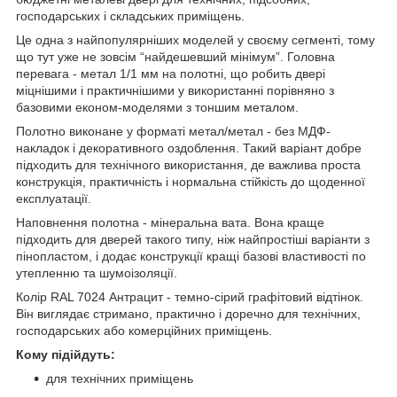
господарських і складських приміщень.
Це одна з найпопулярніших моделей у своєму сегменті, тому
що тут уже не зовсім “найдешевший мінімум”. Головна
перевага - метал 1/1 мм на полотні, що робить двері
міцнішими і практичнішими у використанні порівняно з
базовими економ-моделями з тоншим металом.
Полотно виконане у форматі метал/метал - без МДФ-
накладок і декоративного оздоблення. Такий варіант добре
підходить для технічного використання, де важлива проста
конструкція, практичність і нормальна стійкість до щоденної
експлуатації.
Наповнення полотна - мінеральна вата. Вона краще
підходить для дверей такого типу, ніж найпростіші варіанти з
пінопластом, і додає конструкції кращі базові властивості по
утепленню та шумоізоляції.
Колір RAL 7024 Антрацит - темно-сірий графітовий відтінок.
Він виглядає стримано, практично і доречно для технічних,
господарських або комерційних приміщень.
Кому підійдуть:
для технічних приміщень