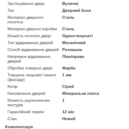
Застосування двері
Вуличні
Тип
Дверний блок
Матеріал дверного
Сталь
полотна
Матеріал дверної коробки
Сталь
Кількість полотен двері
Одностворчаті
Тип відкривання дверей
Механічний
Спосіб відкривання дверей
Розпашна
Напрямок відкривання
Ліве/праве
дверей
Обробка поверхні двері
Фарба
Товщина лицьової панелі
1 мм
(фасаду)
Колір
Сірий
Наповнення дверей
Мінеральна плита
Кількість ущільнюючих
1
контурів
Гарантійний термін
12 міс
Стан
Новий
Комплектація