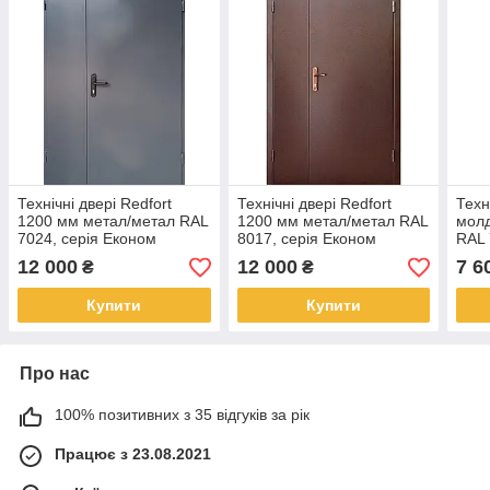
Технічні двері Redfort
Технічні двері Redfort
Техн
1200 мм метал/метал RAL
1200 мм метал/метал RAL
молд
7024, серія Економ
8017, серія Економ
RAL 
12 000
12 000
7 6
₴
₴
Купити
Купити
Про нас
100% позитивних з 35 відгуків за рік
Працює з 23.08.2021