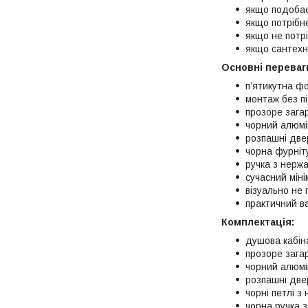
якщо подобає
якщо потрібн
якщо не потр
якщо сантехн
Основні переваг
п’ятикутна ф
монтаж без п
прозоре зага
чорний алюмі
розпашні две
чорна фурніт
ручка з нержа
сучасний мін
візуально не 
практичний ва
Комплектація:
душова кабін
прозоре зага
чорний алюмі
розпашні две
чорні петлі з
чорна ручка з