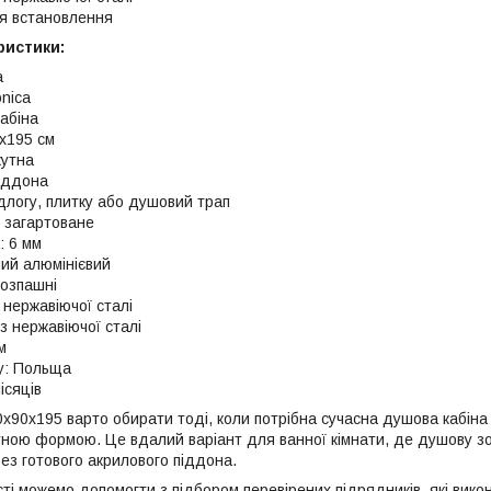
я встановлення
ристики:
a
nica
абіна
0x195 см
кутна
піддона
длогу, плитку або душовий трап
е загартоване
: 6 мм
ний алюмінієвий
розпашні
з нержавіючої сталі
 з нержавіючої сталі
м
у: Польща
ісяців
0x90x195 варто обирати тоді, коли потрібна сучасна душова кабіна
утною формою. Це вдалий варіант для ванної кімнати, де душову зо
ез готового акрилового піддона.
сті можемо допомогти з підбором перевірених підрядників, які вик