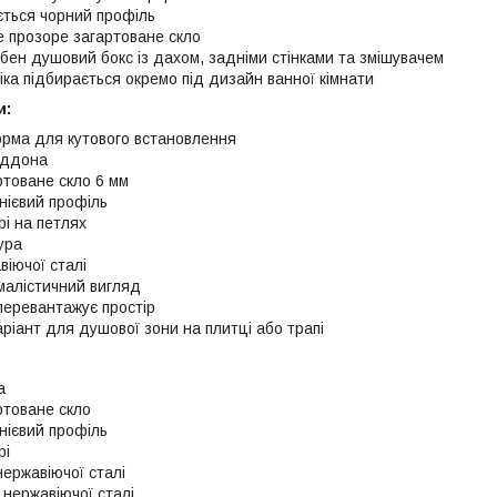
ться чорний профіль
е прозоре загартоване скло
ібен душовий бокс із дахом, задніми стінками та змішувачем
іка підбирається окремо під дизайн ванної кімнати
и:
орма для кутового встановлення
іддона
ртоване скло 6 мм
нієвий профіль
рі на петлях
ура
віючої сталі
імалістичний вигляд
перевантажує простір
ріант для душової зони на плитці або трапі
а
ртоване скло
нієвий профіль
рі
 нержавіючої сталі
 нержавіючої сталі