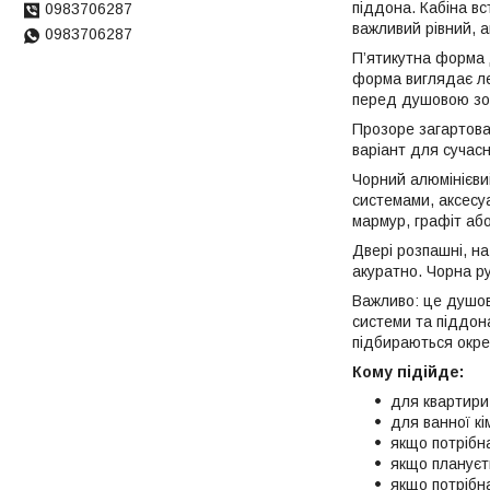
піддона. Кабіна в
0983706287
важливий рівний, а
0983706287
П’ятикутна форма 
форма виглядає ле
перед душовою зо
Прозоре загартова
варіант для сучасн
Чорний алюмінієви
системами, аксесуа
мармур, графіт або
Двері розпашні, на
акуратно. Чорна р
Важливо: це душова
системи та піддон
підбираються окре
Кому підійде:
для квартири
для ванної кі
якщо потрібн
якщо плануєт
якщо потрібн