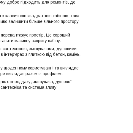
тому добре підходить для ремонтів, де
ні з класичною квадратною кабіною, така
ливо залишити більше вільного простору
 перевантажує простір. Це хороший
ставити масивну закриту кабіну.
ю сантехнікою, змішувачами, душовими
 інтер’єрах з плиткою під бетон, камінь,
й у щоденному користуванні та виглядає
бре виглядає разом із профілем.
іх стінок, даху, змішувача, душової
 сантехніка та система зливу