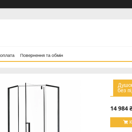
 оплата
Повернення та обмін
Душов
без п
14 984 
К