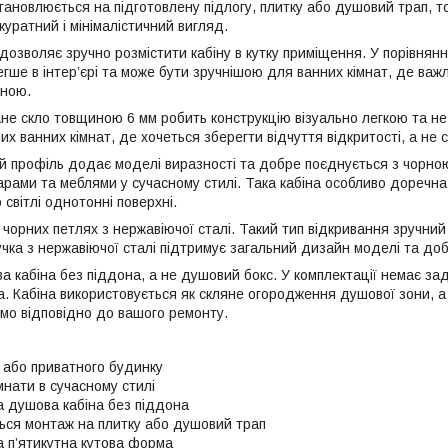
становлюється на підготовлену підлогу, плитку або душовий трап, 
куратний і мінімалістичний вигляд.
дозволяє зручно розмістити кабіну в кутку приміщення. У порівнян
гше в інтер’єрі та може бути зручнішою для ванних кімнат, де важ
ною.
не скло товщиною 6 мм робить конструкцію візуально легкою та не
их ванних кімнат, де хочеться зберегти відчуття відкритості, а не 
й профіль додає моделі виразності та добре поєднується з чорно
рами та меблями у сучасному стилі. Така кабіна особливо доречна в
 світлі однотонні поверхні.
 чорних петлях з нержавіючої сталі. Такий тип відкривання зручни
учка з нержавіючої сталі підтримує загальний дизайн моделі та до
 кабіна без піддона, а не душовий бокс. У комплектації немає задн
а. Кабіна використовується як скляне огородження душової зони, а
мо відповідно до вашого ремонту.
 або приватного будинку
мнати в сучасному стилі
а душова кабіна без піддона
ься монтаж на плитку або душовий трап
а п’ятикутна кутова форма