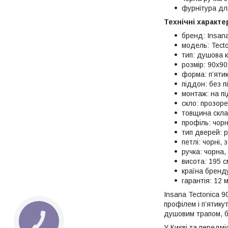
фурнітура дл
Технічні характе
бренд: Insan
модель: Tecto
тип: душова к
розмір: 90x9
форма: п’яти
піддон: без 
монтаж: на пі
скло: прозор
товщина скла
профіль: чор
тип дверей: 
петлі: чорні, 
ручка: чорна,
висота: 195 с
країна бренд
гарантія: 12 м
Insana Tectonica 9
профілем і п’ятик
душовим трапом, б
КНОПКА
ЗВ'ЯЗКУ
У Києві та передмі