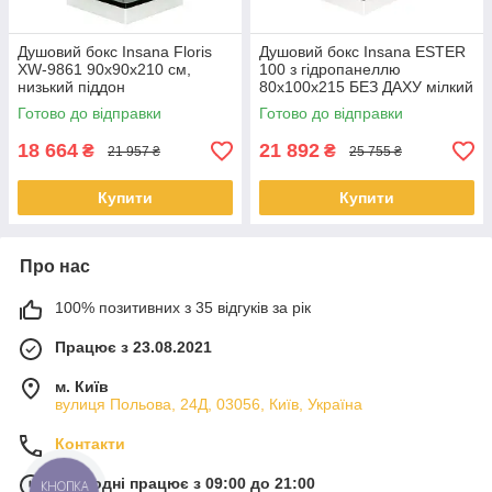
Душовий бокс Insana Floris
Душовий бокс Insana ESTER
XW-9861 90x90x210 см,
100 з гідропанеллю
низький піддон
80x100x215 БЕЗ ДАХУ мілкий
квадратний піддон
Готово до відправки
Готово до відправки
18 664
21 892
₴
₴
21 957 ₴
25 755 ₴
Купити
Купити
Про нас
100% позитивних з 35 відгуків за рік
Працює з 23.08.2021
м. Київ
вулиця Польова, 24Д, 03056, Київ, Україна
Контакти
Сьогодні працює з 09:00 до 21:00
КНОПКА