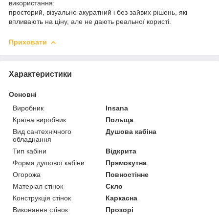
використання:
просторий, візуально акуратний і без зайвих рішень, які
впливають на ціну, але не дають реальної користі.
Приховати
Характеристики
Основні
Виробник
Insana
Країна виробник
Польща
Вид сантехнічного
Душова кабіна
обладнання
Тип кабіни
Відкрита
Форма душової кабіни
Прямокутна
Огорожа
Повностінне
Матеріал стінок
Скло
Конструкція стінок
Каркасна
Виконання стінок
Прозорі