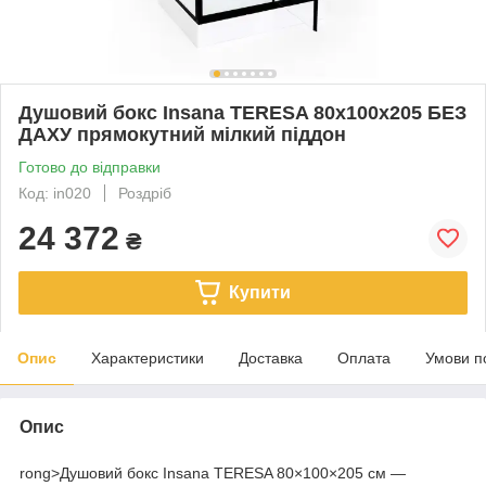
Душовий бокс Insana TERESA 80x100х205 БЕЗ
ДАХУ прямокутний мілкий піддон
Готово до відправки
Код: in020
Роздріб
24 372
₴
Купити
Опис
Характеристики
Доставка
Оплата
Умови п
Опис
rong>Душовий бокс Insana TERESA 80×100×205 см —