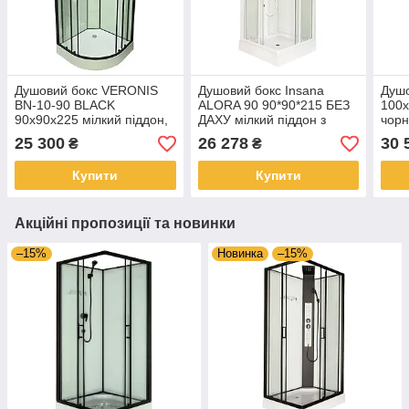
Душовий бокс VERONIS
Душовий бокс Insana
Душо
BN-10-90 BLACK
ALORA 90 90*90*215 БЕЗ
100x
90х90х225 мілкий піддон,
ДАХУ мілкий піддон з
чорн
без даху
гідропанеллю
підд
25 300
26 278
30 
₴
₴
Купити
Купити
Акційні пропозиції та новинки
–15%
Новинка
–15%