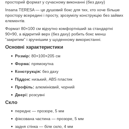
просторий формат у сучасному виконанні (без даху)
Insana TERESA — це душовий бокс для тих, хто хоче більше
простору всередині і просту, зрозумілу конструкцію без зайвих
елементів.
Формат 80×100 см відчутно комфортніший за стандартні
90×90, а відкритий верх (без даху) робить бокс менш
“закритим” і зручнішим у щоденному використанні.
Основні характеристики
Розмір:
80×100×205 см
Форма:
прямокутна
Конструкція:
без даху
Піддон:
низький, ABS пластик
Профіль:
алюмінієвий, чорний
Двері:
розсувні
Скло
переднє — прозоре, 5 мм
фіксована частина — прозоре, 5 мм
задня стінка — біле скло, 4 мм