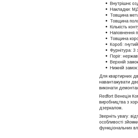
Внутрішнє оз
Накладки: МД
Товщина мета
Товщина поло
Кількість кон
Наповнення п
Товщина коро
Короб: гнутий
Фурнітура: 3 
Поріг: нержав
Верхній замо
Нижній замок
Для квартирних дв
навантажувати две
виконати демонтаж
Redfort Венеція Ко
виробництва з хор
дзеркалом.
Зверніть увагу: ві
особливості зйомк
функціональних вл