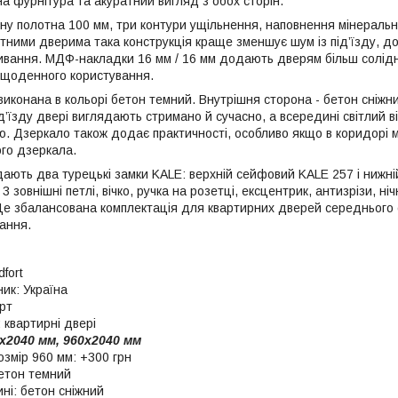
а фурнітура та акуратний вигляд з обох сторін.
у полотна 100 мм, три контури ущільнення, наповнення мінерально
ними дверима така конструкція краще зменшує шум із під’їзду, до
ивання. МДФ-накладки 16 мм / 16 мм додають дверям більш солід
 щоденного користування.
виконана в кольорі бетон темний. Внутрішня сторона - бетон сніжн
ід’їзду двері виглядають стримано й сучасно, а всередині світлий в
ю. Дзеркало також додає практичності, особливо якщо в коридорі 
го дзеркала.
дають два турецькі замки KALE: верхній сейфовий KALE 257 і нижні
 зовнішні петлі, вічко, ручка на розетці, ексцентрик, антизрізи, ніч
Це збалансована комплектація для квартирних дверей середнього 
ання.
fort
ик: Україна
рт
 квартирні двері
х2040 мм, 960х2040 мм
озмір 960 мм: +300 грн
бетон темний
ні: бетон сніжний