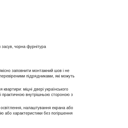
ий засув, чорна фурнітура
якісно заповнити монтажний шов і не
перевіреними підрядниками, які можуть
 квартири: міцні двері українського
 і практичною внутрішньою стороною з
з освітлення, налаштування екрана або
цію або характеристики без погіршення