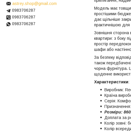
прилягання, надійн
astrey.shop@gmail.com
Модель має товщин
0983706287
простішими бюджет
0983706287
дає щільніше закр
0983706287
практичнішою для
Зовнішня сторона 
квартири: з боку п
простір передпоко
шафи або настінно
За безпеку відпові
також передбачені 3
чорна фурнітура. 
щоденне використ
Характеристики
:
Виробник: Red
Країна виробн
Серія: Комфо
Призначення:
Розміри: 860
Доплата за р
Колір зовні: 
Колір всереди