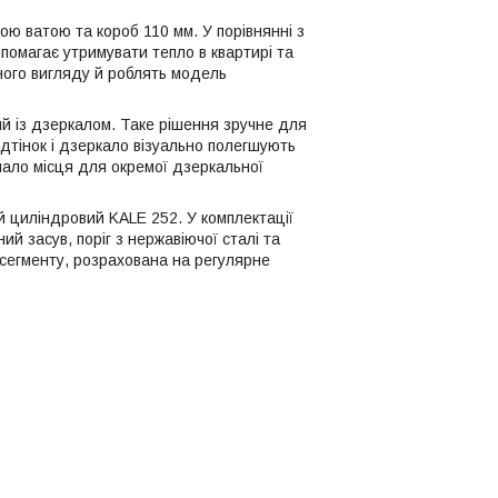
ю ватою та короб 110 мм. У порівнянні з
помагає утримувати тепло в квартирі та
ного вигляду й роблять модель
ий із дзеркалом. Таке рішення зручне для
ідтінок і дзеркало візуально полегшують
мало місця для окремої дзеркальної
й циліндровий KALE 252. У комплектації
ний засув, поріг з нержавіючої сталі та
сегменту, розрахована на регулярне