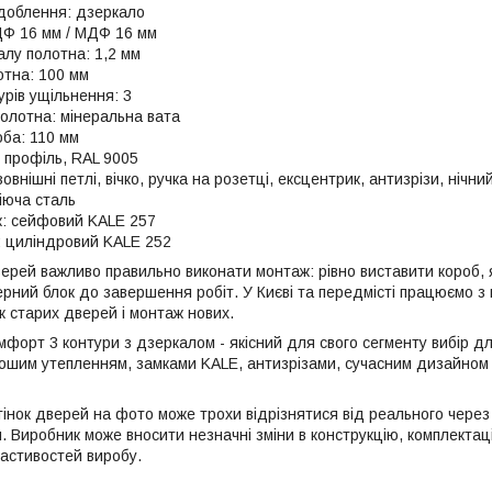
доблення: дзеркало
Ф 16 мм / МДФ 16 мм
лу полотна: 1,2 мм
тна: 100 мм
турів ущільнення: 3
олотна: мінеральна вата
ба: 110 мм
 профіль, RAL 9005
зовнішні петлі, вічко, ручка на розетці, ексцентрик, антизрізи, нічн
іюча сталь
к: сейфовий KALE 257
: циліндровий KALE 252
ерей важливо правильно виконати монтаж: рівно виставити короб, 
рний блок до завершення робіт. У Києві та передмісті працюємо з 
 старих дверей і монтаж нових.
мфорт 3 контури з дзеркалом - якісний для свого сегменту вибір для
ошим утепленням, замками KALE, антизрізами, сучасним дизайном
дтінок дверей на фото може трохи відрізнятися від реального чере
и. Виробник може вносити незначні зміни в конструкцію, комплекта
астивостей виробу.