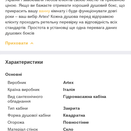
ціною. Якщо ви бажаєте отримати хороший душовий бокс, що
прикрасить вашу
ванну
кімнату і буде функціонувати довгі
роки – ваш вибір Artex! Кожна душова перед відправкою
клієнту проходить ретельну перевірку на відповідність всіх
стандартів. Простота в установці ще одна перевага даних
душових боксів
Приховати
Характеристики
Основні
Виробник
Artex
Країна виробник
Італія
Вид сантехнічного
Гідромасажна кабіна
обладнання
Тип кабіни
Закрита
Форма душової кабіни
Квадратна
Огорожа
Повностінне
Матеріал стінок
Скло