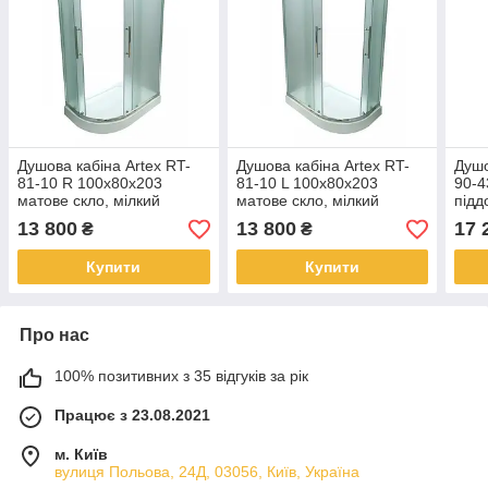
Душова кабіна Artex RT-
Душова кабіна Artex RT-
Душо
81-10 R 100x80x203
81-10 L 100x80x203
90-4
матове скло, мілкий
матове скло, мілкий
підд
піддон
піддон
13 800
13 800
17 
₴
₴
Купити
Купити
Про нас
100% позитивних з 35 відгуків за рік
Працює з 23.08.2021
м. Київ
вулиця Польова, 24Д, 03056, Київ, Україна