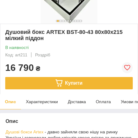
Душовий бокс ARTEX BST-80-43 80x80x215
мілкий піддон
В наявності
Код: art211
Роздріб
16 790
₴
Купити
Опис
Характеристики
Доставка
Оплата
Умови п
Опис
Душові бокси Artex
- давно зайняли свою нішу на ринку
України і завоювали любов клієнтів своєю якістю та приємною