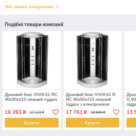
Всі умови повернення
Подібні товари компанії
Душовий бокс VIVIA 61 RC
Душовий бокс VIVIA 61 R
Душ
90x90x210 низький піддон
RC 90х90х215 низький
G 90
піддон з електронікою
підд
16 263
17 761
13 
₴
₴
17 119 ₴
18 696 ₴
Купити
Купити