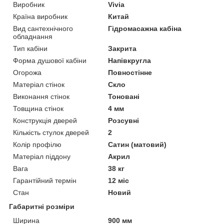
Виробник
Vivia
Країна виробник
Китай
Вид сантехнічного
Гідромасажна кабіна
обладнання
Тип кабіни
Закрита
Форма душової кабіни
Напівкругла
Огорожа
Повностінне
Матеріал стінок
Скло
Виконання стінок
Тоновані
Товщина стінок
4 мм
Конструкція дверей
Розсувні
Кількість стулок дверей
2
Колір профілю
Сатин (матовий)
Матеріал піддону
Акрил
Вага
38 кг
Гарантійний термін
12 міс
Стан
Новий
Габаритні розміри
Ширина
900 мм