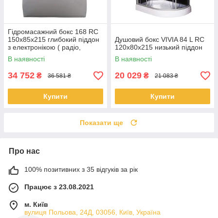
Гідромасажний бокс 168 RC
150х85х215 глибокий піддон
Душовий бокс VIVIA 84 L RC
з електронікою ( радіо,
120x80x215 низький піддон
світло, витяжка, гідромасаж)
В наявності
В наявності
34 752
20 029
₴
₴
36 581 ₴
21 083 ₴
Купити
Купити
Показати ще
Про нас
100% позитивних з 35 відгуків за рік
Працює з 23.08.2021
м. Київ
вулиця Польова, 24Д, 03056, Київ, Україна