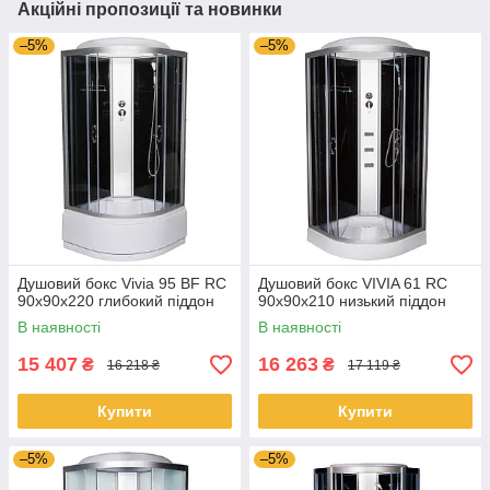
Акційні пропозиції та новинки
–5%
–5%
Душовий бокс Vivia 95 BF RC
Душовий бокс VIVIA 61 RC
90х90х220 глибокий піддон
90x90x210 низький піддон
В наявності
В наявності
15 407
16 263
₴
₴
16 218 ₴
17 119 ₴
Купити
Купити
–5%
–5%