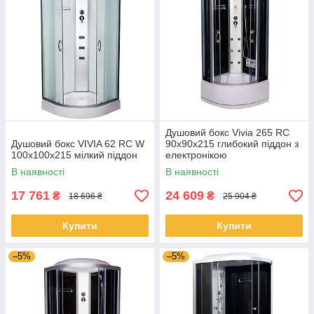
Душовий бокс Vivia 265 RC
Душовий бокс VIVIA 62 RC W
90х90х215 глибокий піддон з
100x100x215 мілкий піддон
електронікою
(радіо,світло,витяжка)
В наявності
В наявності
17 761
24 609
₴
₴
18 696 ₴
25 904 ₴
Купити
Купити
–5%
–5%