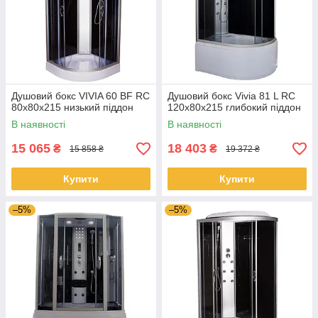
Душовий бокс VIVIA 60 BF RC
Душовий бокс Vivia 81 L RC
80х80х215 низький піддон
120x80x215 глибокий піддон
В наявності
В наявності
15 065
18 403
₴
₴
15 858 ₴
19 372 ₴
Купити
Купити
–5%
–5%