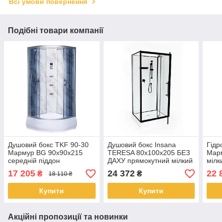
Всі умови повернення
Подібні товари компанії
Душовий бокс TKF 90-30
Душовий бокс Insana
Гідр
Мармур BG 90х90х215
TERESA 80x100х205 БЕЗ
Мар
середній піддон
ДАХУ прямокутний мілкий
мілк
піддон
17 205
24 372
22 
₴
₴
18 110 ₴
Купити
Купити
Акційні пропозиції та новинки