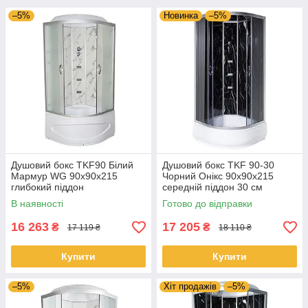
–5%
Новинка
–5%
Душовий бокс TKF90 Білий
Душовий бокс TKF 90-30
Мармур WG 90x90x215
Чорний Онікс 90х90х215
глибокий піддон
середній піддон 30 см
В наявності
Готово до відправки
16 263
17 205
₴
₴
17 119 ₴
18 110 ₴
Купити
Купити
–5%
Хіт продажів
–5%