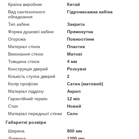
Країна виробник
Китай
Вид сантехнічного
Гідромасажна кабіна
обладнання
Тип кабіни
Закрита
Форма душової кабіни
Прямокутна
Огорожа
Повностінне
Матеріал стінок
Пластик
Виконання стінок
Матові
Товщина стінок
4 мм
Конструкція дверей
Розсувні
Кількість стулок дверей
2
Колір профілю
Сатин (матовий)
Матеріал піддону
Акрил
Гарантійний термін
12 міс
Стан
Новий
Матеріал передньої стінки
Скло
Габаритні розміри
Ширина
800 мм
Довжина
1200 мм