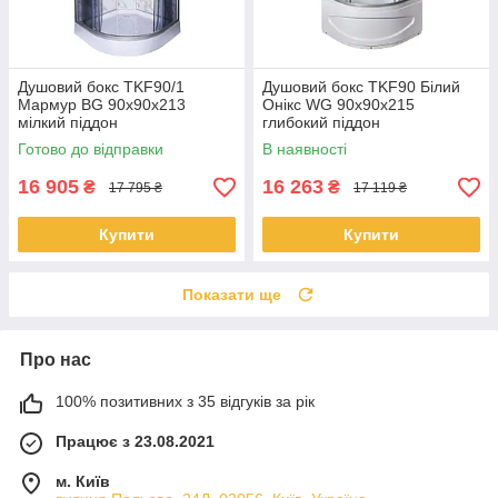
Душовий бокс TKF90/1
Душовий бокс TKF90 Білий
Мармур BG 90x90x213
Онікс WG 90x90x215
мілкий піддон
глибокий піддон
Готово до відправки
В наявності
16 905
16 263
₴
₴
17 795 ₴
17 119 ₴
Купити
Купити
Показати ще
Про нас
100% позитивних з 35 відгуків за рік
Працює з 23.08.2021
м. Київ