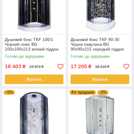
Душовий бокс TKF 100/1
Душовий бокс TKF 90-30
Чорний онікс BG
Чорна павутина BG
100x100x213 мілкий піддон
90x90x215 середній піддон
Готово до відправки
Готово до відправки
18 403
17 205
₴
₴
19 372 ₴
18 110 ₴
Купити
Купити
–5%
Хіт продажів
–5%