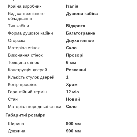
Країна виробник
Італія
Вид сантехнічного
Душова кабіна
обладнання
Тип кабіни
Відкрита
Форма душової кабіни
Багатогранна
Огорожа
Двухстенное
Матеріал стінок
Скло
Виконання стінок
Прозорі
Товщина стінок
6 мм
Конструкція дверей
Розпашні
Кількість стулок дверей
1
Колір профілю
Хром
Гарантійний термін
12 міс
Стан
Новий
Матеріал передньої стінки
Скло
Габаритні розміри
Ширина
900 мм
Довжина
900 мм