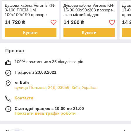
Душова кабіна Veronis KN-
Душова кабіна Veronis KN-
Душо
3-100 PREMIUM
15-00 90х90х203 прозоре
17-0
100х100х190 прозоре
скло мілкий піддон
проз
скло без піддона
ПІД
14 720
14 260
14 
₴
₴
Купити
Купити
Про нас
100% позитивних з 35 відгуків за рік
Працює з 23.08.2021
м. Київ
вулиця Польова, 24Д, 03056, Київ, Україна
Контакти
Сьогодні працює з 10:00 до 21:00
Показати весь графік роботи