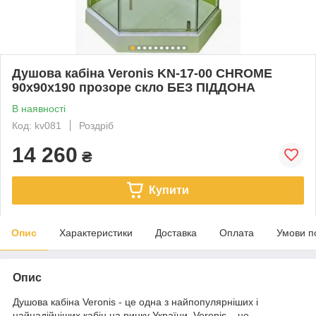
Душова кабіна Veronis KN-17-00 CHROME
90х90х190 прозоре скло БЕЗ ПІДДОНА
В наявності
Код: kv081
Роздріб
14 260
₴
Купити
Опис
Характеристики
Доставка
Оплата
Умови п
Опис
Душова кабіна Veronis - це одна з найпопулярніших і
найнадійніших кабін на ринку України. Veronis – це