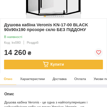
Душова кабіна Veronis KN-17-00 BLACK
90х90х190 прозоре скло БЕЗ ПІДДОНУ
В наявності
Код: kv080
Роздріб
14 260
₴
Купити
Опис
Характеристики
Доставка
Оплата
Умови п
Опис
Душова кабіна Veronis - це одна з найпопулярніших і
найнадійніших кабін на ринку України. Veronis – це