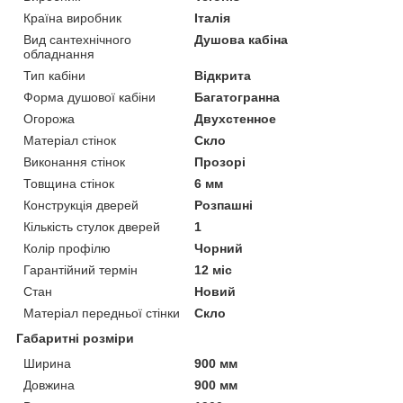
Країна виробник
Італія
Вид сантехнічного
Душова кабіна
обладнання
Тип кабіни
Відкрита
Форма душової кабіни
Багатогранна
Огорожа
Двухстенное
Матеріал стінок
Скло
Виконання стінок
Прозорі
Товщина стінок
6 мм
Конструкція дверей
Розпашні
Кількість стулок дверей
1
Колір профілю
Чорний
Гарантійний термін
12 міс
Стан
Новий
Матеріал передньої стінки
Скло
Габаритні розміри
Ширина
900 мм
Довжина
900 мм