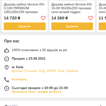
Душова кабіна Veronis KN-
Душова кабіна Veronis KN-
Душо
3-100 PREMIUM
15-00 90х90х203 прозоре
15-0
100х100х190 прозоре
скло мілкий піддон
скл
скло без піддона
14 720
14 260
11 
₴
₴
Купити
Купити
Про нас
100% позитивних з 35 відгуків за рік
Працює з 23.08.2021
м. Київ
вулиця Польова, 24Д, 03056, Київ, Україна
Контакти
Сьогодні працює з 10:00 до 21:00
Показати весь графік роботи