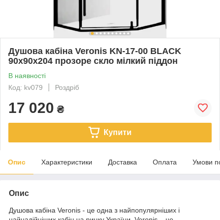
Душова кабіна Veronis KN-17-00 BLACK
90х90х204 прозоре скло мілкий піддон
В наявності
Код: kv079
Роздріб
17 020
₴
Купити
Опис
Характеристики
Доставка
Оплата
Умови п
Опис
Душова кабіна Veronis - це одна з найпопулярніших і
найнадійніших кабін на ринку України. Veronis – це