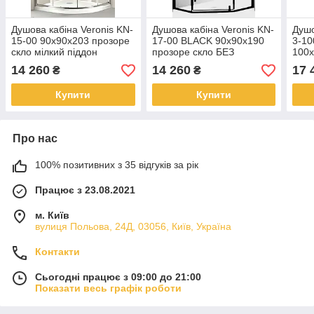
Душова кабіна Veronis KN-
Душова кабіна Veronis KN-
Душо
15-00 90х90х203 прозоре
17-00 BLACK 90х90х190
3-1
скло мілкий піддон
прозоре скло БЕЗ
100х
ПІДДОНУ
скло
14 260
14 260
17 
₴
₴
Купити
Купити
Про нас
100% позитивних з 35 відгуків за рік
Працює з 23.08.2021
м. Київ
вулиця Польова, 24Д, 03056, Київ, Україна
Контакти
Сьогодні працює з 09:00 до 21:00
Показати весь графік роботи