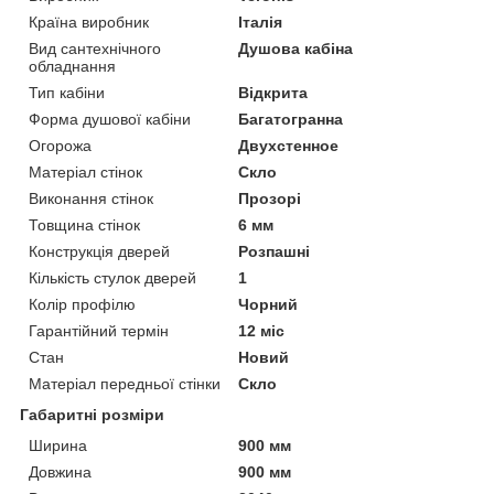
Країна виробник
Італія
Вид сантехнічного
Душова кабіна
обладнання
Тип кабіни
Відкрита
Форма душової кабіни
Багатогранна
Огорожа
Двухстенное
Матеріал стінок
Скло
Виконання стінок
Прозорі
Товщина стінок
6 мм
Конструкція дверей
Розпашні
Кількість стулок дверей
1
Колір профілю
Чорний
Гарантійний термін
12 міс
Стан
Новий
Матеріал передньої стінки
Скло
Габаритні розміри
Ширина
900 мм
Довжина
900 мм