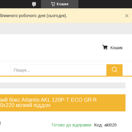
Кошик
ближчого робочого дня (сьогодні).
Кошик
ий бокс Atlantis AKL 120P-T ECO GR R
0x220 мілкий піддон
₴
Готово до відправки
Код:
akl020