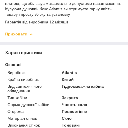
плитою, що збільшує максимально допустиме навантаження.
Купуючи душовий бокс Atlantis ви отримуєте гарну якість
товару і просту збірку та установку
Гарантія від виробника 12 місяців
Приховати
Характеристики
Основні
Виробник
Atlantis
Країна виробник
Китай
Вид сантехнічного
Гідромасажна кабіна
обладнання
Тип кабіни
Закрита
Форма душової кабіни
Чверть кола
Огорожа
Повностінне
Матеріал стінок
Скло
Виконання стінок
Тоновані