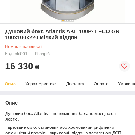
Душовий бокс Atlantis AKL 100P-T ECO GR
100x100x220 мілкий піддон
Немає в наявності
Код: akl001
Роздріб
16 330
₴
Опис
Характеристики
Доставка
Оплата
Умови п
Опис
Душовий бокс Atlantis – це відмінний баланс між ціною і
якістю.
Гартоване скло, сатиновий або хромований рифлений
алюмінієвий профіль, акриловий піддон з посиленою ДСП