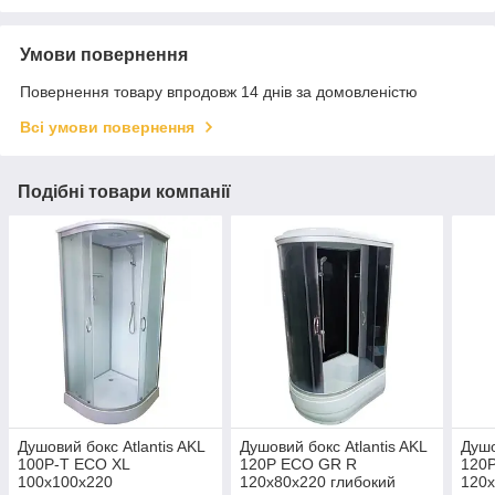
Умови повернення
Повернення товару впродовж 14 днів за домовленістю
Всі умови повернення
Подібні товари компанії
Душовий бокс Atlantis AKL
Душовий бокс Atlantis AKL
Душо
100P-T ECO XL
120P ECO GR R
120
100x100x220
120x80x220 глибокий
120x