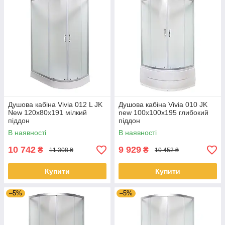
Душова кабіна Vivia 012 L JK
Душова кабіна Vivia 010 JK
New 120x80x191 мілкий
new 100x100x195 глибокий
піддон
піддон
В наявності
В наявності
10 742
9 929
₴
₴
11 308 ₴
10 452 ₴
Купити
Купити
–5%
–5%