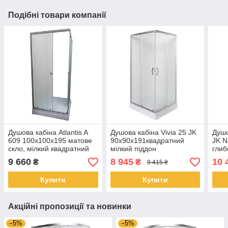
Подібні товари компанії
Душова кабіна Atlantis A
Душова кабіна Vivia 25 JK
Душо
609 100x100x195 матове
90x90x191квадратний
JK N
скло, мілкий квадратний
мілкий піддон
глиб
піддон
9 660
8 945
10 
₴
₴
9 415 ₴
Купити
Купити
Акційні пропозиції та новинки
–5%
–5%