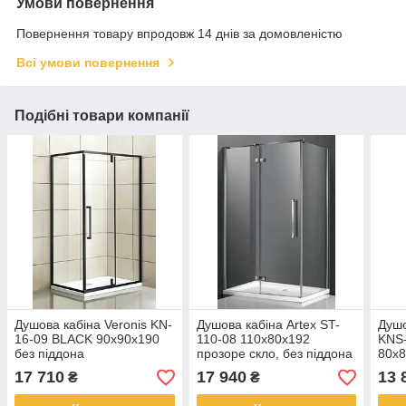
Умови повернення
Повернення товару впродовж 14 днів за домовленістю
Всі умови повернення
Подібні товари компанії
Душова кабіна Veronis KN-
Душова кабіна Artex ST-
Душо
16-09 BLACK 90х90х190
110-08 110х80х192
KNS-
без піддона
прозоре скло, без піддона
80х8
17 710
17 940
13 
₴
₴