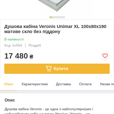
Душова кабіна Veronis Unimar XL 100х80х190
матове скло без піддону
В наявності
Код: kv064
Роздріб
17 480
₴
Купити
Опис
Характеристики
Доставка
Оплата
Умови п
Опис
Душова кабіна Veronis - це одна з найпопулярніших і
найнадійніших кабін на ринку України. Veronis – це