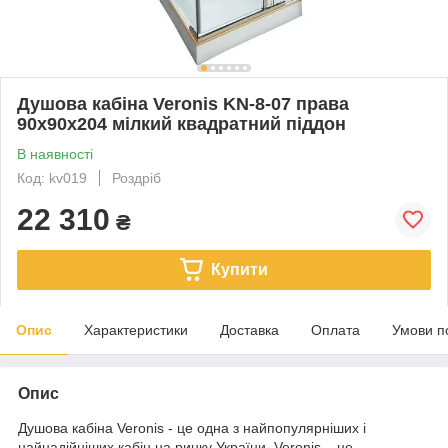
Душова кабіна Veronis KN-8-07 права
90х90х204 мілкий квадратний піддон
В наявності
Код: kv019
Роздріб
22 310
₴
Купити
Опис
Характеристики
Доставка
Оплата
Умови п
Опис
Душова кабіна Veronis - це одна з найпопулярніших і
найнадійніших кабін на ринку України. Veronis – це