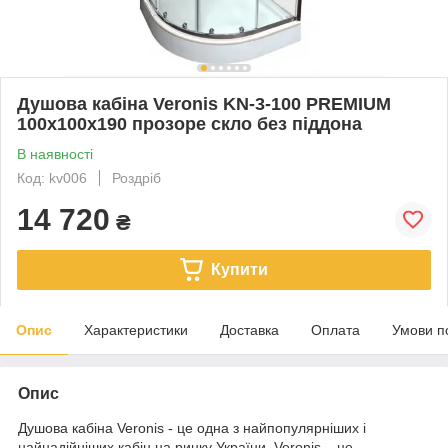
Душова кабіна Veronis KN-3-100 PREMIUM
100х100х190 прозоре скло без піддона
В наявності
Код: kv006
Роздріб
14 720
₴
Купити
Опис
Характеристики
Доставка
Оплата
Умови п
Опис
Душова кабіна Veronis - це одна з найпопулярніших і
найнадійніших кабін на ринку України. Veronis – це