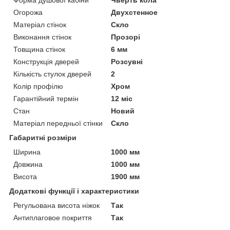
Огорожа
Двухстенное
Матеріал стінок
Скло
Виконання стінок
Прозорі
Товщина стінок
6 мм
Конструкція дверей
Розсувні
Кількість стулок дверей
2
Колір профілю
Хром
Гарантійний термін
12 міс
Стан
Новий
Матеріал передньої стінки
Скло
Габаритні розміри
Ширина
1000 мм
Довжина
1000 мм
Висота
1900 мм
Додаткові функції і характеристики
Регульована висота ніжок
Так
Антиплаговое покриття
Так