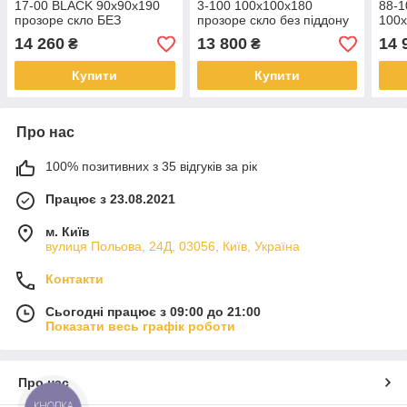
17-00 BLACK 90х90х190
3-100 100х100х180
88-
прозоре скло БЕЗ
прозоре скло без піддону
100x
ПІДДОНУ
проз
14 260
13 800
14 
₴
₴
Купити
Купити
Про нас
100% позитивних з 35 відгуків за рік
Працює з 23.08.2021
м. Київ
вулиця Польова, 24Д, 03056, Київ, Україна
Контакти
Сьогодні працює з 09:00 до 21:00
Показати весь графік роботи
Про нас
КНОПКА