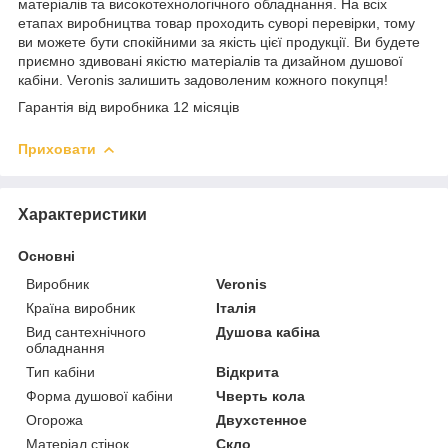
матеріалів та високотехнологічного обладнання. На всіх
етапах виробництва товар проходить суворі перевірки, тому
ви можете бути спокійними за якість цієї продукції. Ви будете
приємно здивовані якістю матеріалів та дизайном душової
кабіни. Veronis залишить задоволеним кожного покупця!
Гарантія від виробника 12 місяців
Приховати
Характеристики
Основні
Виробник
Veronis
Країна виробник
Італія
Вид сантехнічного
Душова кабіна
обладнання
Тип кабіни
Відкрита
Форма душової кабіни
Чверть кола
Огорожа
Двухстенное
Матеріал стінок
Скло