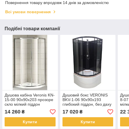
Повернення товару впродовж 14 днів за домовленістю
Всі умови повернення
Подібні товари компанії
Душова кабіна Veronis KN-
Душовий бокс VERONIS
Душо
15-00 90х90х203 прозоре
BKV-1-06 90х90х193
8-07
скло мілкий піддон
глибокий піддон, без даху
мілк
14 260
17 020
22 
₴
₴
Купити
Купити