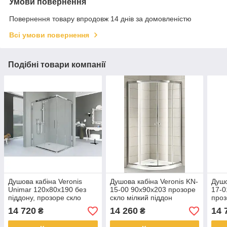
Умови повернення
Повернення товару впродовж 14 днів за домовленістю
Всі умови повернення
Подібні товари компанії
Душова кабіна Veronis
Душова кабіна Veronis KN-
Душо
Unimar 120х80х190 без
15-00 90х90х203 прозоре
17-0
піддону, прозоре скло
скло мілкий піддон
проз
ПІД
14 720
14 260
14 
₴
₴