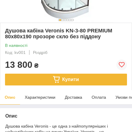
Душова кабіна Veronis KN-3-80 PREMIUM
80х80х190 прозоре скло без піддону
В наявності
Код: kv001
Роздріб
13 800
₴
Купити
Опис
Характеристики
Доставка
Оплата
Умови п
Опис
Душова кабіна Veronis - це одна з найпопулярніших і
найнадійніших кабін на ринку України. Veronis – це