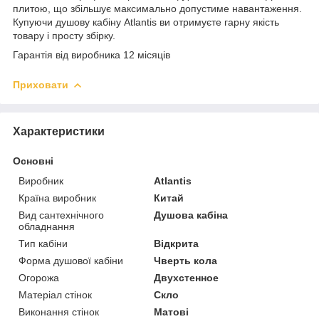
плитою, що збільшує максимально допустиме навантаження.
Купуючи душову кабіну Atlantis ви отримуєте гарну якість
товару і просту збірку.
Гарантія від виробника 12 місяців
Приховати
Характеристики
Основні
Виробник
Atlantis
Країна виробник
Китай
Вид сантехнічного
Душова кабіна
обладнання
Тип кабіни
Відкрита
Форма душової кабіни
Чверть кола
Огорожа
Двухстенное
Матеріал стінок
Скло
Виконання стінок
Матові