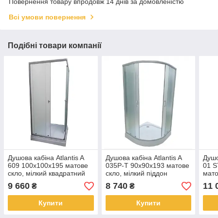
Повернення товару впродовж 14 днів за домовленістю
Всі умови повернення
Подібні товари компанії
Душова кабіна Atlantis A
Душова кабіна Atlantis A
Душо
609 100x100x195 матове
035P-T 90x90x193 матове
01 
скло, мілкий квадратний
скло, мілкий піддон
мато
піддон
підд
9 660
8 740
11 
₴
₴
Купити
Купити