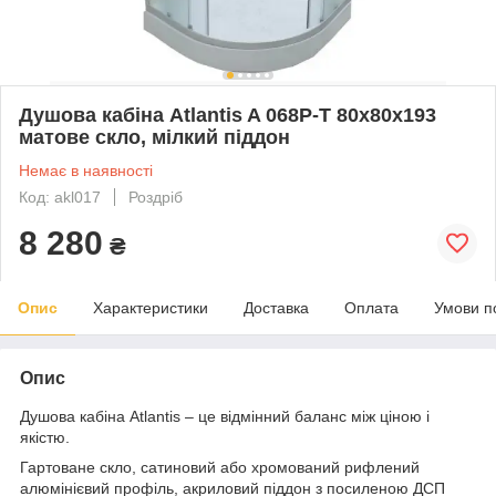
Душова кабіна Atlantis A 068P-T 80x80x193
матове скло, мілкий піддон
Немає в наявності
Код: akl017
Роздріб
8 280
₴
Опис
Характеристики
Доставка
Оплата
Умови п
Опис
Душова кабіна Atlantis – це відмінний баланс між ціною і
якістю.
Гартоване скло, сатиновий або хромований рифлений
алюмінієвий профіль, акриловий піддон з посиленою ДСП