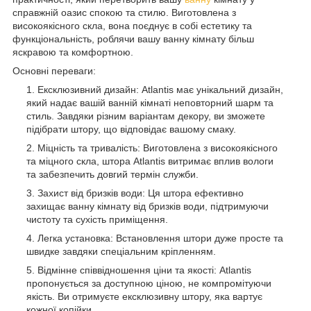
справжній оазис спокою та стилю. Виготовлена з
високоякісного скла, вона поєднує в собі естетику та
функціональність, роблячи вашу ванну кімнату більш
яскравою та комфортною.
Основні переваги:
Ексклюзивний дизайн: Atlantis має унікальний дизайн,
який надає вашій ванній кімнаті неповторний шарм та
стиль. Завдяки різним варіантам декору, ви зможете
підібрати штору, що відповідає вашому смаку.
Міцність та тривалість: Виготовлена з високоякісного
та міцного скла, штора Atlantis витримає вплив вологи
та забезпечить довгий термін служби.
Захист від бризків води: Ця штора ефективно
захищає ванну кімнату від бризків води, підтримуючи
чистоту та сухість приміщення.
Легка установка: Встановлення штори дуже просте та
швидке завдяки спеціальним кріпленням.
Відмінне співвідношення ціни та якості: Atlantis
пропонується за доступною ціною, не компромітуючи
якість. Ви отримуєте ексклюзивну штору, яка вартує
кожної копійки.