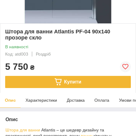
Штора для ванни Atlantis PF-04 90x140
прозоре скло
В наявності
Код: atd003
Роздріб
5 750
₴
Купити
Опис
Характеристики
Доставка
Оплата
Умови п
Опис
Штора для ванни
Atlantis – це шедевр дизайну та
практичності, який перетворить вашу
ванну
кімнату у