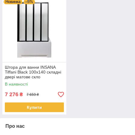
Новинка
–5%
Штора для ванни INSANA
Tiffani Black 100x140 складні
двері матове скло
В наявності
7 276
₴
7 659 ₴
Купити
Про нас