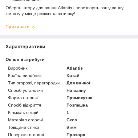
Оберіть штору для ванни Atlantis і перетворіть вашу ванну
кімнату у місце розкіші та затишку!
Приховати
Характеристики
Основні атрибути
Виробник
Atlantis
Країна виробник
Китай
Тип огорожі, перегородки
Для ванної
Спосіб установки
На ванну
Форма огорожі
Прямокутна
Спосіб відкриття
Розпашна
Кількість секцій
1
Матеріал огорожі
Скло
Товщина стінки
6 мм
Поверхня огорожі
Прозора