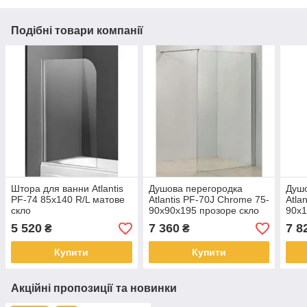
Подібні товари компанії
Штора для ванни Atlantis
Душова перегородка
Душо
PF-74 85х140 R/L матове
Atlantis PF-70J Chrome 75-
Atla
скло
90x90х195 прозоре скло
90х1
5 520
7 360
7 8
₴
₴
Купити
Купити
Акційні пропозиції та новинки