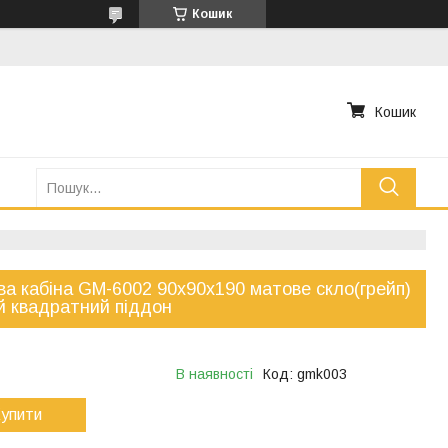
Кошик
Кошик
а кабіна GM-6002 90x90x190 матове скло(грейп)
й квадратний піддон
В наявності
Код:
gmk003
упити