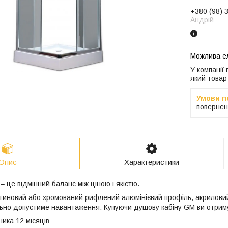
+380 (98) 
Андрій
У компанії
який товар
повернен
Опис
Характеристики
 це відмінний баланс між ціною і якістю.
атиновий або хромований рифлений алюмінієвий профіль, акрилов
ьно допустиме навантаження. Купуючи душову кабіну GM ви отримуєт
ника 12 місяців