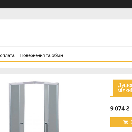
 оплата
Повернення та обмін
Душов
мілки
9 074 ₴
К