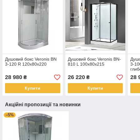
Душовий бокс Veronis BN
Душовий бокс Veronis BN-
Душо
3-120 R 120x80x220
810 L 100x80x215
3-10
глиб
28 980
26 220
28 
₴
₴
Купити
Купити
Акційні пропозиції та новинки
–5%