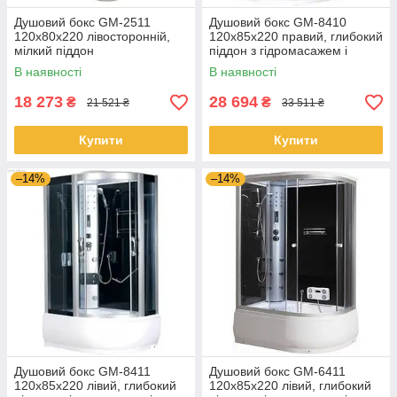
Душовий бокс GM-2511
Душовий бокс GM-8410
120x80x220 лівосторонній,
120x85x220 правий, глибокий
мілкий піддон
піддон з гідромасажем і
електронікою
В наявності
В наявності
18 273
28 694
₴
₴
21 521 ₴
33 511 ₴
Купити
Купити
–14%
–14%
Душовий бокс GM-8411
Душовий бокс GM-6411
120x85x220 лівий, глибокий
120x85x220 лівий, глибокий