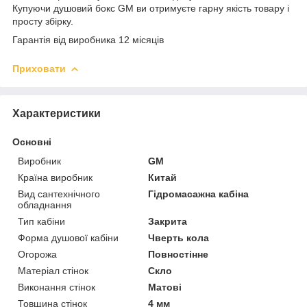
Купуючи душовий бокс GM ви отримуєте гарну якість товару і
просту збірку.
Гарантія від виробника 12 місяців
Приховати
Характеристики
Основні
Виробник
GM
Країна виробник
Китай
Вид сантехнічного
Гідромасажна кабіна
обладнання
Тип кабіни
Закрита
Форма душової кабіни
Чверть кола
Огорожа
Повностінне
Матеріал стінок
Скло
Виконання стінок
Матові
Товщина стінок
4 мм