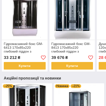
Гідромасажний бокс GM-
Гідромасажний бокс GM-
Душ
6413 170x85x220
8413 170x85x220
120x
глибокий піддон з
глибокий піддон з
глиб
електронікою і
електронікою і
гідр
33 212
39 676
28 
₴
₴
гідромасажем
гідромасажем
елек
Купити
Купити
Акційні пропозиції та новинки
–25%
Новинка
–21%