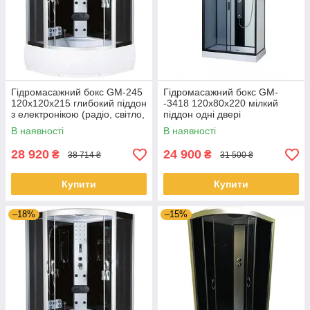
Гідромасажний бокс GM-245
Гідромасажний бокс GM-
120x120x215 глибокий піддон
-3418 120x80x220 мілкий
з електронікою (радіо, світло,
піддон одні двері
витяжка) і гідромасажем
В наявності
В наявності
28 920
24 900
₴
₴
38 714 ₴
31 500 ₴
Купити
Купити
–18%
–15%