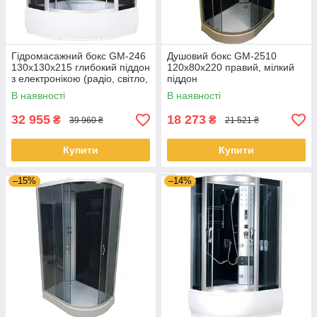
Гідромасажний бокс GM-246
Душовий бокс GM-2510
130x130x215 глибокий піддон
120x80x220 правий, мілкий
з електронікою (радіо, світло,
піддон
витяжка) і гідромасажем
В наявності
В наявності
32 955
18 273
₴
₴
39 960 ₴
21 521 ₴
Купити
Купити
–15%
–14%