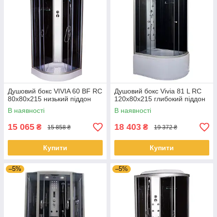
Душовий бокс VIVIA 60 BF RC
Душовий бокс Vivia 81 L RC
80х80х215 низький піддон
120x80x215 глибокий піддон
В наявності
В наявності
15 065
18 403
₴
₴
15 858 ₴
19 372 ₴
Купити
Купити
–5%
–5%