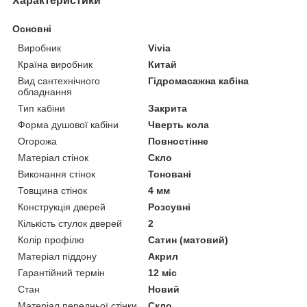
Характеристики
Основні
Виробник
Vivia
Країна виробник
Китай
Вид сантехнічного
Гідромасажна кабіна
обладнання
Тип кабіни
Закрита
Форма душової кабіни
Чверть кола
Огорожа
Повностінне
Матеріал стінок
Скло
Виконання стінок
Тоновані
Товщина стінок
4 мм
Конструкція дверей
Розсувні
Кількість стулок дверей
2
Колір профілю
Сатин (матовий)
Матеріал піддону
Акрил
Гарантійний термін
12 міс
Стан
Новий
Матеріал передньої стінки
Скло