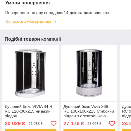
Умови повернення
Повернення товару впродовж 14 днів за домовленістю
Всі умови повернення
Подібні товари компанії
Душовий бокс VIVIA 84 R
Душовий бокс Vivia 266
Душо
RC 120x80x215 низький
RC 100х100х215 глибокий
RC 9
піддон
піддон з електронікою
підд
(радіо,світло,витяжка)
(рад
20 029
27 176
24 
₴
₴
21 083 ₴
28 607 ₴