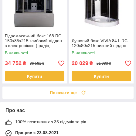
Гідромасажний бокс 168 RC
150х85х215 глибокий піддон
Душовий бокс VIVIA 84 L RC
з електронікою ( радіо,
120x80x215 низький піддон
світло, витяжка, гідромасаж)
В наявності
В наявності
34 752
20 029
₴
₴
36 581 ₴
21 083 ₴
Купити
Купити
Показати ще
Про нас
100% позитивних з 35 відгуків за рік
Працює з 23.08.2021