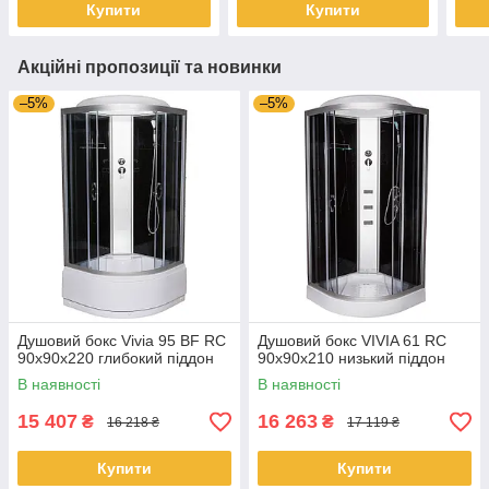
Купити
Купити
Акційні пропозиції та новинки
–5%
–5%
Душовий бокс Vivia 95 BF RC
Душовий бокс VIVIA 61 RC
90х90х220 глибокий піддон
90x90x210 низький піддон
В наявності
В наявності
15 407
16 263
₴
₴
16 218 ₴
17 119 ₴
Купити
Купити