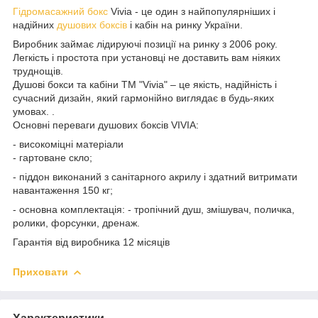
Гідромасажний бокс
Vivia - це один з найпопулярніших і
надійних
душових боксів
і кабін на ринку України.
Виробник займає лідируючі позиції на ринку з 2006 року.
Легкість і простота при установці не доставить вам ніяких
труднощів.
Душові бокси та кабіни ТМ "Vivia" – це якість, надійність і
сучасний дизайн, який гармонійно виглядає в будь-яких
умовах. .
Основні переваги душових боксів VIVIA:
- високоміцні матеріали
- гартоване скло;
- піддон виконаний з санітарного акрилу і здатний витримати
навантаження 150 кг;
- основна комплектація: - тропічний душ, змішувач, поличка,
ролики, форсунки, дренаж.
Гарантія від виробника 12 місяців
Приховати