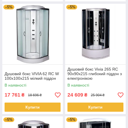
–5%
–5%
Душовий бокс Vivia 265 RC
Душовий бокс VIVIA 62 RC W
90х90х215 глибокий піддон з
100x100x215 мілкий піддон
електронікою
(радіо,світло,витяжка)
В наявності
В наявності
17 761
24 609
₴
₴
18 696 ₴
25 904 ₴
Купити
Купити
–5%
–5%