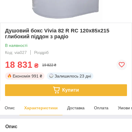
Душовий бокс Vivia 82 R RC 120х85х215
глибокий піддон з радіо
В наявності
Код: via027
Роздріб
18 831
₴
19 822 ₴
Економія
991 ₴
Залишилось
23 дні
Купити
Опис
Характеристики
Доставка
Оплата
Умови 
Опис