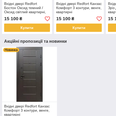
Вхідні двері Redfort
Вхідні двері Redfort Канзас
Вхід
Бостон Оксид темний /
Комфорт 3 контури, венге,
Зріз
Оксид світлий квартирні,
квартирні
квар
серія Комфорт, 3 контури
3 ко
15 100
15 100
15 
₴
₴
Купити
Купити
Акційні пропозиції та новинки
Новинка
Вхідні двері Redfort Канзас
Комфорт 3 контури, венге,
квартирні