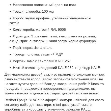
Наповнення полотна: мінеральна вата
Товщина короба: 100 мм
Короб: гнутий профіль, утеплений мінеральною
ватою
Колір короба: матовий RAL 9005
Фурнітура: 3 зовнішні петлі, вічко, ручка на розетці,
ексцентрик, антизрізи, нічний засув, чорна фурнітура
Поріг: нержавіюча сталь
Торець полотна: зашитий МДФ
Верхній замок: сейфовий KALE 257
Нижній замок: циліндровий KALE 252 + циліндр KALE
Для квартирних дверей важливо правильно виконати монтаж:
рівно виставити короб, якісно заповнити монтажний шов і не
навантажувати дверний блок до завершення робіт. У Києві та
передмісті працюємо з перевіреними підрядниками, які
можуть виконати демонтаж старих дверей і монтаж нових.
Redfort Грація BLACK Комфорт 3 контури - якісний для свого
сегменту вибір для квартири: міцні двері українського
виробництва з хорошим утепленням, замками KALE,