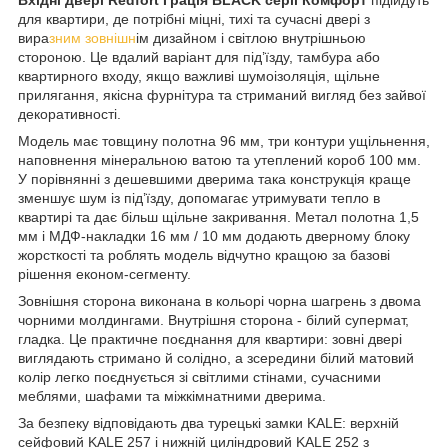
для квартири, де потрібні міцні, тихі та сучасні двері з
вира
зним зовнішн
ім дизайном і світлою внутрішньою
стороною. Це вдалий варіант для під’їзду, тамбура або
квартирного входу, якщо важливі шумоізоляція, щільне
прилягання, якісна фурнітура та стриманий вигляд без зайвої
декоративності.
Модель має товщину полотна 96 мм, три контури ущільнення,
наповнення мінеральною ватою та утеплений короб 100 мм.
У порівнянні з дешевшими дверима така конструкція краще
зменшує шум із під’їзду, допомагає утримувати тепло в
квартирі та дає більш щільне закривання. Метал полотна 1,5
мм і МДФ-накладки 16 мм / 10 мм додають дверному блоку
жорсткості та роблять модель відчутно кращою за базові
рішення економ-сегменту.
Зовнішня сторона виконана в кольорі чорна шагрень з двома
чорними молдингами. Внутрішня сторона - білий супермат,
гладка. Це практичне поєднання для квартири: зовні двері
виглядають стримано й солідно, а зсередини білий матовий
колір легко поєднується зі світлими стінами, сучасними
меблями, шафами та міжкімнатними дверима.
За безпеку відповідають два турецькі замки KALE: верхній
сейфовий KALE 257 і нижній циліндровий KALE 252 з