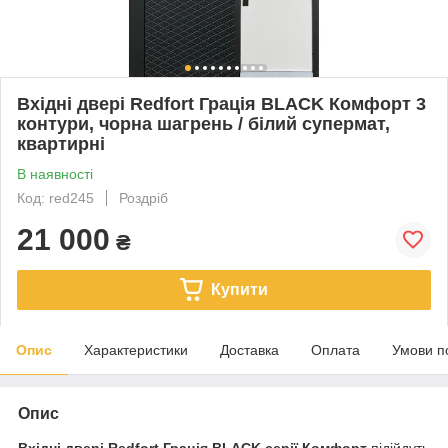
Вхідні двері Redfort Грація BLACK Комфорт 3
контури, чорна шагрень / білий супермат,
квартирні
В наявності
Код: red245
Роздріб
21 000
₴
Купити
Опис
Характеристики
Доставка
Оплата
Умови п
Опис
Вхідні двері Redfort Грація BLACK серії Комфорт
підійдуть