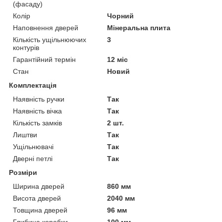
(фасаду)
Колір
Чорний
Наповнення дверей
Мінеральна плита
Кількість ущільнюючих
3
контурів
Гарантійний термін
12 міс
Стан
Новий
Комплектація
Наявність ручки
Так
Наявність вічка
Так
Кількість замків
2 шт.
Лиштви
Так
Ущільнювачі
Так
Дверні петлі
Так
Розміри
Ширина дверей
860 мм
Висота дверей
2040 мм
Товщина дверей
96 мм
Глибина коробки
100 мм