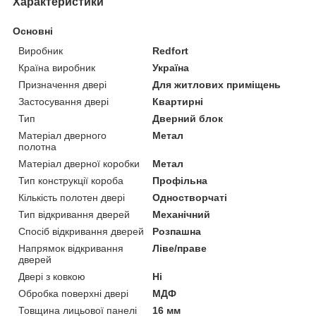
Характеристики
Основні
Виробник
Redfort
Країна виробник
Україна
Призначення двері
Для житлових приміщень
Застосування двері
Квартирні
Тип
Дверний блок
Матеріал дверного
Метал
полотна
Матеріал дверної коробки
Метал
Тип конструкції короба
Профільна
Кількість полотен двері
Одностворчаті
Тип відкривання дверей
Механічний
Спосіб відкривання дверей
Розпашна
Напрямок відкривання
Ліве/праве
дверей
Двері з ковкою
Ні
Обробка поверхні двері
МДФ
Товщина лицьової панелі
16 мм